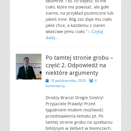
obumrze. I to, co siejesz, to nie
ciało, które ma powstać, ale gołe
ziarno, na przykład pszeniczne lub
jakieś inne. Bóg zaś daje mu ciało,
jakie chce, a każdemu z ziaren
właściwe jemu ciało.” –
Czytaj
dalej…
Po tamtej stronie grobu –
część 2. Odpowiedź na
niektóre argumenty
Opublikowano
18 października, 2020
6
komentarzy
Drodzy Bracia! Drogie Siostry!
Przyjaciele Prawdy! Przed
tygodniem miałem możliwość
przedstawienia tematu pt. Po
tamtej stronie grobu na spotkaniu
biblijnym w Velbert w Niemczech.