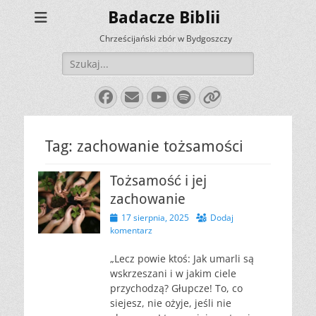
Badacze Biblii
Chrześcijański zbór w Bydgoszczy
Szukaj:
Facebook
E-
YouTube
Spotify
Link
mail
Tag:
zachowanie tożsamości
Tożsamość i jej
zachowanie
Opublikowano
17 sierpnia, 2025
Dodaj
komentarz
„Lecz powie ktoś: Jak umarli są
wskrzeszani i w jakim ciele
przychodzą? Głupcze! To, co
siejesz, nie ożyje, jeśli nie