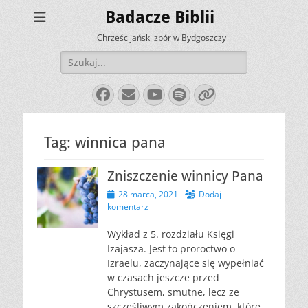
Badacze Biblii
Chrześcijański zbór w Bydgoszczy
Szukaj:
Facebook
E-
YouTube
Spotify
Link
mail
Tag:
winnica pana
Zniszczenie winnicy Pana
Opublikowano
28 marca, 2021
Dodaj
komentarz
Wykład z 5. rozdziału Księgi
Izajasza. Jest to proroctwo o
Izraelu, zaczynające się wypełniać
w czasach jeszcze przed
Chrystusem, smutne, lecz ze
szczęśliwym zakończeniem, które