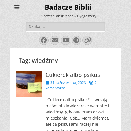
Badacze Biblii
Chrześcijański zbór w Bydgoszczy
Szukaj:
Facebook
E-
YouTube
Spotify
Link
mail
Tag:
wiedźmy
Cukierek albo psikus
Opublikowano
31 października, 2023
2
komentarze
„Cukierek albo psikus!” – wołają
nieśmiało krwiożercze wampiry i
wiedźmy, gdy otwieram drzwi
mieszkania. Cóż… Mam dylemat,
ale za psikusami raczej nie
przepadam więc pozostają