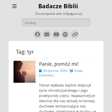
Badacze Biblii
Chrześcijański zbór w Bydgoszczy
Szukaj:
Facebook
E-
YouTube
Spotify
Link
mail
Tag:
tyr
Panie, pomóż mi!
Opublikowano
28 stycznia, 2024
Dodaj
komentarz
Temat wykładu będzie dotyczył
życia chrześcijańskiego i jego
praktycznej części. Najważniejsze
obecnie dla nas tematy to tematy
duchowe wzmacniające nas
duchowo, rozwijające w duchu i w