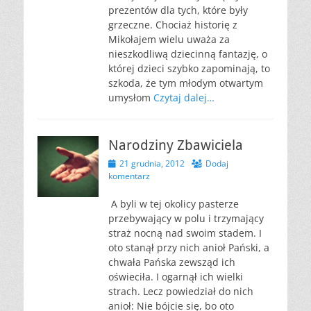
prezentów dla tych, które były
grzeczne. Chociaż historię z
Mikołajem wielu uważa za
nieszkodliwą dziecinną fantazję, o
której dzieci szybko zapominają, to
szkoda, że tym młodym otwartym
umysłom
Czytaj dalej…
Narodziny Zbawiciela
Opublikowano
21 grudnia, 2012
Dodaj
komentarz
A byli w tej okolicy pasterze
przebywający w polu i trzymający
straż nocną nad swoim stadem. I
oto stanął przy nich anioł Pański, a
chwała Pańska zewsząd ich
oświeciła. I ogarnął ich wielki
strach. Lecz powiedział do nich
anioł: Nie bójcie się, bo oto