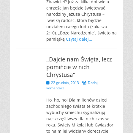
Zbawiciel? Już za kilka dni wielu
chrześcijan będzie świętować
narodziny Jezusa Chrystusa –
wielką radość, która będzie
udziałem całego ludu (Łukasza
2:10). „Boże Narodzenie”, święto na
pamiątkę
Czytaj dalej…
„Dajcie nam Święta, lecz
pomińcie w nich
Chrystusa”
Opublikowano
22 grudnia, 2013
Dodaj
komentarz
Ho, ho, ho! Dla milionów dzieci
zachodniego świata te krótkie
wybuchy śmiechu sygnalizują
najszczęśliwszy dla nich czas w
roku. Święty Mikołaj lub Gwiazdor
to najmilej widziany doręczyciel