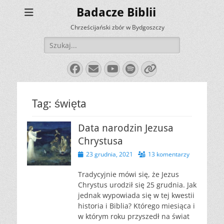
Badacze Biblii
Chrześcijański zbór w Bydgoszczy
Szukaj:
Facebook
E-
YouTube
Spotify
Link
mail
Tag:
święta
Data narodzin Jezusa
Chrystusa
Opublikowano
23 grudnia, 2021
13 komentarzy
Tradycyjnie mówi się, że Jezus
Chrystus urodził się 25 grudnia. Jak
jednak wypowiada się w tej kwestii
historia i Biblia? Którego miesiąca i
w którym roku przyszedł na świat