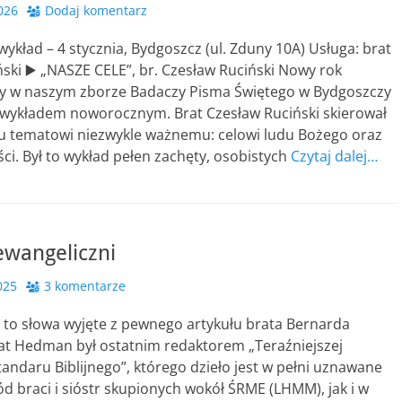
2026
Dodaj komentarz
kład – 4 stycznia, Bydgoszcz (ul. Zduny 10A) Usługa: brat
ski ▶️ „NASZE CELE”, br. Czesław Ruciński Nowy rok
y w naszym zborze Badaczy Pisma Świętego w Bydgoszczy
wykładem noworocznym. Brat Czesław Ruciński skierował
ku tematowi niezwykle ważnemu: celowi ludu Bożego oraz
ści. Był to wykład pełen zachęty, osobistych
Czytaj dalej…
ewangeliczni
025
3 komentarze
 to słowa wyjęte z pewnego artykułu brata Bernarda
t Hedman był ostatnim redaktorem „Teraźniejszej
tandaru Biblijnego”, którego dzieło jest w pełni uznawane
 braci i sióstr skupionych wokół ŚRME (LHMM), jak i w