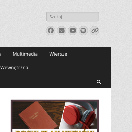
Szukaj:
Facebook
E-
YouTube
Spotify
Link
mail
a
Multimedia
Wiersze
Wewnętrzna
Search