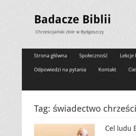
Badacze Biblii
Chrześcijański zbór w Bydgoszczy
Menu
Przejdź
Strona główna
Społeczność
Lekcje 
do
zawartości
Odpowiedzi na pytania
Kontakt
Cie
Tag:
świadectwo chrześci
Cel ludu 