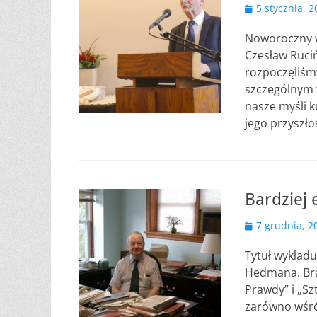
Opublikowano
5 stycznia, 
Noworoczny wy
Czesław Ruciń
rozpoczęliśm
szczególnym 
nasze myśli 
jego przyszło
Bardziej 
Opublikowano
7 grudnia, 2
Tytuł wykładu
Hedmana. Bra
Prawdy” i „Sz
zarówno wśród