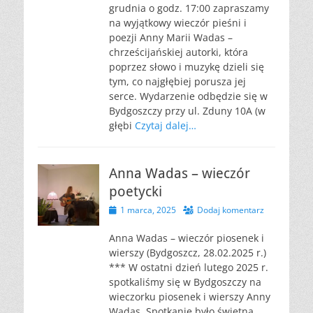
grudnia o godz. 17:00 zapraszamy
na wyjątkowy wieczór pieśni i
poezji Anny Marii Wadas –
chrześcijańskiej autorki, która
poprzez słowo i muzykę dzieli się
tym, co najgłębiej porusza jej
serce. Wydarzenie odbędzie się w
Bydgoszczy przy ul. Zduny 10A (w
głębi
Czytaj dalej…
Anna Wadas – wieczór
poetycki
Opublikowano
1 marca, 2025
Dodaj komentarz
Anna Wadas – wieczór piosenek i
wierszy (Bydgoszcz, 28.02.2025 r.)
*** W ostatni dzień lutego 2025 r.
spotkaliśmy się w Bydgoszczy na
wieczorku piosenek i wierszy Anny
Wadas. Spotkanie było świetną