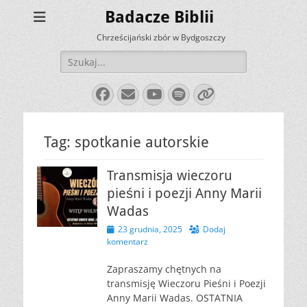
Badacze Biblii
Chrześcijański zbór w Bydgoszczy
Szukaj:
Facebook
E-
YouTube
Spotify
Link
mail
Tag:
spotkanie autorskie
Transmisja wieczoru
pieśni i poezji Anny Marii
Wadas
Opublikowano
23 grudnia, 2025
Dodaj
komentarz
Zapraszamy chętnych na
transmisję Wieczoru Pieśni i Poezji
Anny Marii Wadas. OSTATNIA