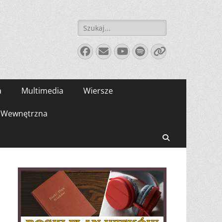
Szukaj:
Facebook
E-
YouTube
Spotify
Link
mail
a
Multimedia
Wiersze
Wewnętrzna
Search