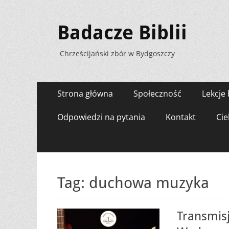
Badacze Biblii
Chrześcijański zbór w Bydgoszczy
Menu
Przejdź
Strona główna
Społeczność
Lekcje 
do
zawartości
Odpowiedzi na pytania
Kontakt
Cie
Tag:
duchowa muzyka
Transmisj