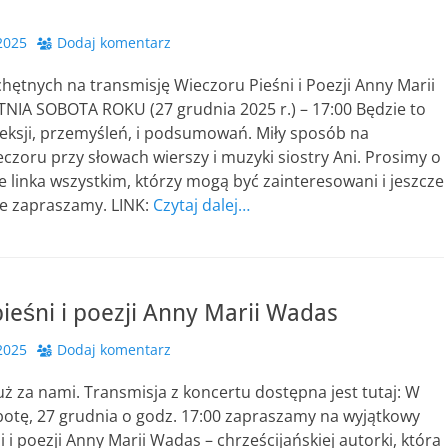
2025
Dodaj komentarz
ętnych na transmisję Wieczoru Pieśni i Poezji Anny Marii
NIA SOBOTA ROKU (27 grudnia 2025 r.) – 17:00 Będzie to
leksji, przemyśleń, i podsumowań. Miły sposób na
czoru przy słowach wierszy i muzyki siostry Ani. Prosimy o
 linka wszystkim, którzy mogą być zainteresowani i jeszcze
ie zapraszamy. LINK:
Czytaj dalej…
ieśni i poezji Anny Marii Wadas
2025
Dodaj komentarz
ż za nami. Transmisja z koncertu dostępna jest tutaj: W
botę, 27 grudnia o godz. 17:00 zapraszamy na wyjątkowy
i i poezji Anny Marii Wadas – chrześcijańskiej autorki, która