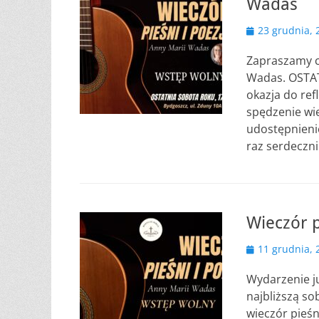
Wadas
Opublikowano
23 grudnia, 
Zapraszamy ch
Wadas. OSTAT
okazja do ref
spędzenie wie
udostępnienie
raz serdeczn
Wieczór p
Opublikowano
11 grudnia, 
Wydarzenie ju
najbliższą so
wieczór pieśn