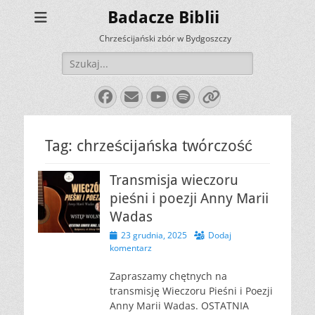
Badacze Biblii
Chrześcijański zbór w Bydgoszczy
Szukaj:
Facebook
E-
YouTube
Spotify
Link
mail
Tag:
chrześcijańska twórczość
Transmisja wieczoru
pieśni i poezji Anny Marii
Wadas
Opublikowano
23 grudnia, 2025
Dodaj
komentarz
Zapraszamy chętnych na
transmisję Wieczoru Pieśni i Poezji
Anny Marii Wadas. OSTATNIA