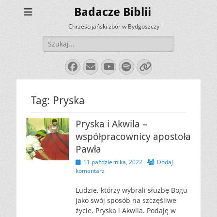
Badacze Biblii
Chrześcijański zbór w Bydgoszczy
Szukaj:
Facebook
E-
YouTube
Spotify
Link
mail
Tag:
Pryska
Pryska i Akwila –
współpracownicy apostoła
Pawła
Opublikowano
11 października, 2022
Dodaj
komentarz
Ludzie, którzy wybrali służbę Bogu
jako swój sposób na szczęśliwe
życie. Pryska i Akwila. Podaję w