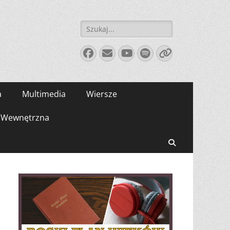
Szukaj:
Facebook
E-
YouTube
Spotify
Link
mail
a
Multimedia
Wiersze
Wewnętrzna
Search