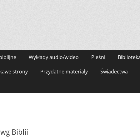
biblijne
Wykłady audio/wideo
Pieśni
Bibliotek
kawe strony
Przydatne materiały
Świadectwa
wg Biblii