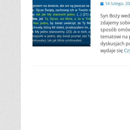
Opublikowano
14 lutego, 2
Syn Boży wedł
zdajemy sobie
sposób omówi
tematowi na 
dyskusjach po
wydaje się
Cz