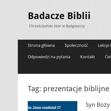
Badacze Biblii
Chrześcijański zbór w Bydgoszczy
Menu
Przejdź
Strona główna
Społeczność
Lekcje 
do
zawartości
Odpowiedzi na pytania
Kontakt
Cie
Tag:
prezentacje biblijne
Syn Boży 