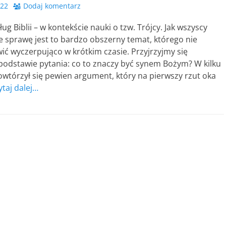
022
Dodaj komentarz
ug Biblii – w kontekście nauki o tzw. Trójcy. Jak wszyscy
 sprawę jest to bardzo obszerny temat, którego nie
ć wyczerpująco w krótkim czasie. Przyjrzyjmy się
podstawie pytania: co to znaczy być synem Bożym? W kilku
wtórzył się pewien argument, który na pierwszy rzut oka
ytaj dalej…