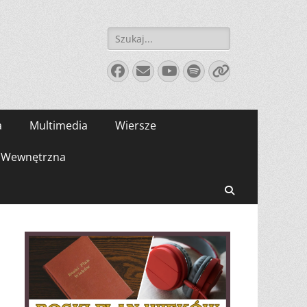
Szukaj:
Facebook
E-
YouTube
Spotify
Link
mail
a
Multimedia
Wiersze
Wewnętrzna
Search