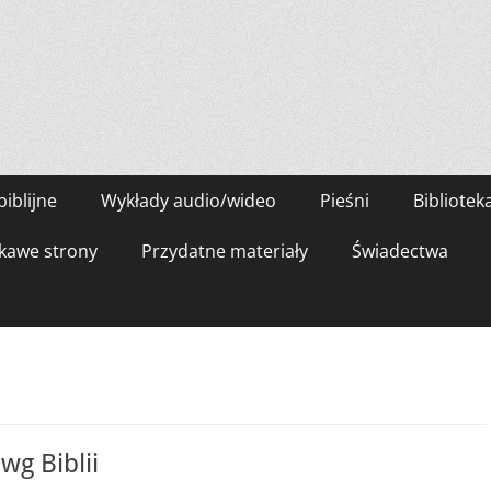
biblijne
Wykłady audio/wideo
Pieśni
Bibliotek
kawe strony
Przydatne materiały
Świadectwa
wg Biblii