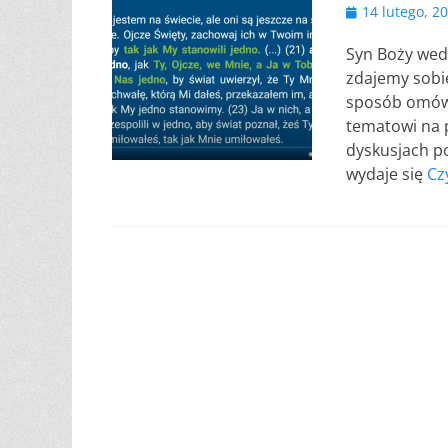
Opublikowano
14 lutego, 2
Syn Boży wedł
zdajemy sobie
sposób omówi
tematowi na 
dyskusjach po
wydaje się
Cz