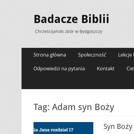
Badacze Biblii
Chrześcijański zbór w Bydgoszczy
Menu
Przejdź
Strona główna
Społeczność
Lekcje 
do
zawartości
Odpowiedzi na pytania
Kontakt
Cie
Tag:
Adam syn Boży
Syn Boży 