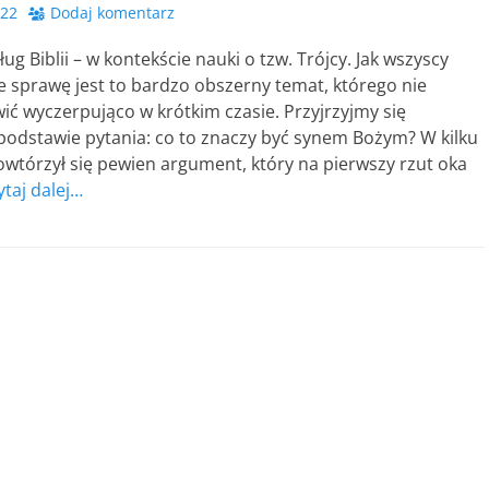
022
Dodaj komentarz
ug Biblii – w kontekście nauki o tzw. Trójcy. Jak wszyscy
 sprawę jest to bardzo obszerny temat, którego nie
ć wyczerpująco w krótkim czasie. Przyjrzyjmy się
podstawie pytania: co to znaczy być synem Bożym? W kilku
wtórzył się pewien argument, który na pierwszy rzut oka
ytaj dalej…