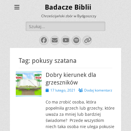
Badacze Biblii
Chrześcijański zbór w Bydgoszczy
Szukaj:
Facebook
E-
YouTube
Spotify
Link
mail
Tag:
pokusy szatana
Dobry kierunek dla
grzeszników
Opublikowano
17 lutego, 2021
Dodaj komentarz
Co ma zrobić osoba, która
popełniła grzech lub grzechy, które
uważa za mniej lub bardziej
świadome? Przede wszystkim
niech taka osoba nie ulega pokusie