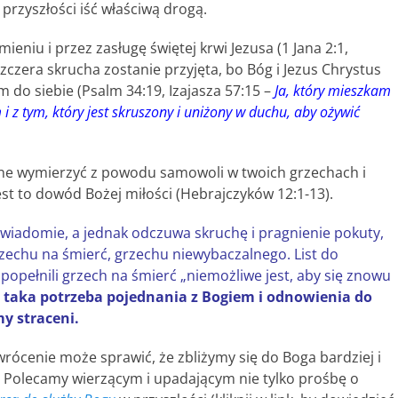
przyszłości iść właściwą drogą.
eniu i przez zasługę świętej krwi Jezusa (1 Jana 2:1,
szczera skrucha zostanie przyjęta, bo Bóg i Jezus Chrystus
 do siebie (Psalm 34:19, Izajasza 57:15 –
Ja, który mieszkam
 z tym, który jest skruszony i uniżony w duchu, aby ożywić
owne wymierzyć z powodu samowoli w twoich grzechach i
est to dowód Bożej miłości (Hebrajczyków 12:1-13).
j świadomie, a jednak odczuwa skruchę i pragnienie pokuty,
grzechu na śmierć, grzechu niewybaczalnego. List do
 popełnili grzech na śmierć „niemożliwe jest, aby się znowu
li taka potrzeba pojednania z Bogiem i odnowienia do
my straceni.
wrócenie może sprawić, że zbliżymy się do Boga bardziej i
ć. Polecamy wierzącym i upadającym nie tylko prośbę o