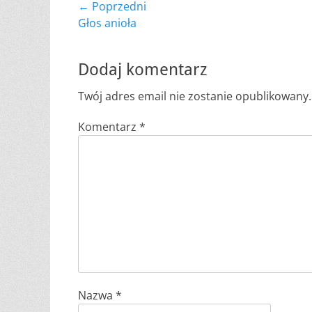
Nawigacja
← Poprzedni
Poprzedni
Głos anioła
wpisu
wpis:
Dodaj komentarz
Twój adres email nie zostanie opublikowany.
Komentarz
*
Nazwa
*