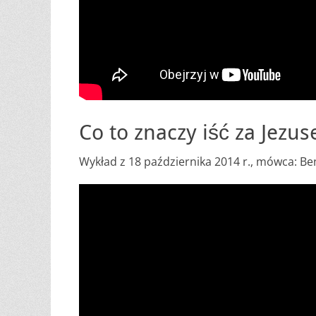
Co to znaczy iść za Jezu
Wykład z 18 października 2014 r., mówca: B