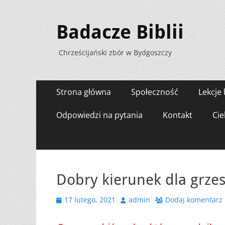
Badacze Biblii
Chrześcijański zbór w Bydgoszczy
Menu
Przejdź
Strona główna
Społeczność
Lekcje 
do
zawartości
Odpowiedzi na pytania
Kontakt
Cie
Dobry kierunek dla grze
Opublikowano
Autor
17 lutego, 2021
admin
Dodaj komentarz