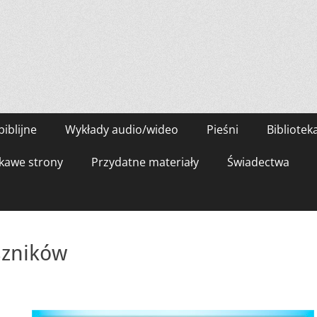
biblijne
Wykłady audio/wideo
Pieśni
Bibliotek
kawe strony
Przydatne materiały
Świadectwa
szników