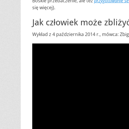
Boskie przebaczenie, ale też
przygotowanie se
się więcej).
Jak człowiek może zbliży
Wykład z 4 października 2014 r., mówca: Zbi