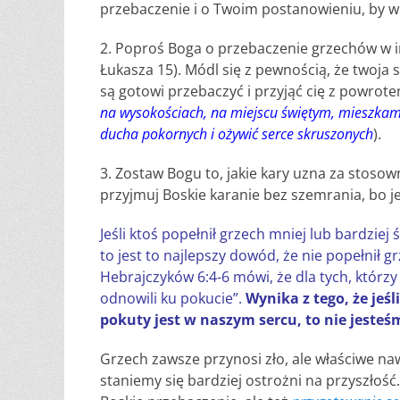
przebaczenie i o Twoim postanowieniu, by w 
2. Poproś Boga o przebaczenie grzechów w imi
Łukasza 15). Módl się z pewnością, że twoja 
są gotowi przebaczyć i przyjąć cię z powrotem
na wysokościach, na miejscu świętym, mieszkam i
ducha pokornych i ożywić serce skruszonych
).
3. Zostaw Bogu to, jakie kary uzna za stos
przyjmuj Boskie karanie bez szemrania, bo j
Jeśli ktoś popełnił grzech mniej lub bardzie
to jest to najlepszy dowód, że nie popełnił 
Hebrajczyków 6:4-6 mówi, że dla tych, którzy
odnowili ku pokucie”.
Wynika z tego, że jeś
pokuty jest w naszym sercu, to nie jesteś
Grzech zawsze przynosi zło, ale właściwe na
staniemy się bardziej ostrożni na przyszłoś