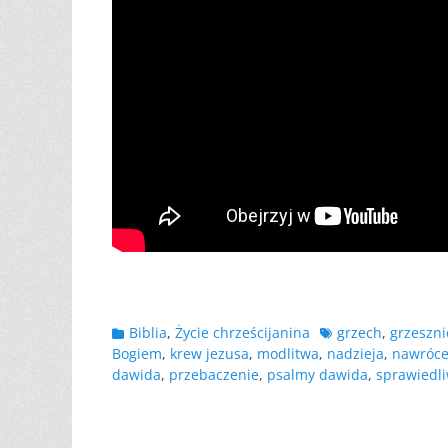
Kategorii
Tagów
Biblia
,
Życie chrześcijanina
grzech
,
grzeszni
Bogiem
,
krew jezusa
,
modlitwa
,
nadzieja
,
nawróce
dawida
,
przebaczenie
,
psalmy dawida
,
sprawiedl