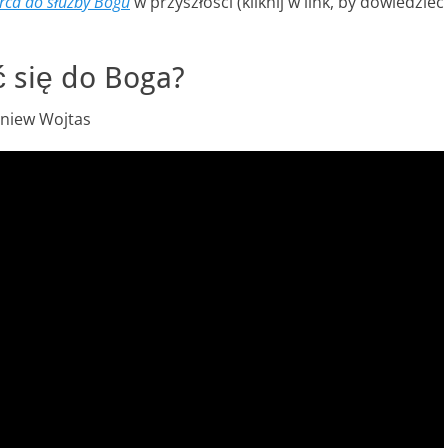
rca do służby Bogu
w przyszłości (kliknij w link, by dowiedzieć
ć się do Boga?
gniew Wojtas