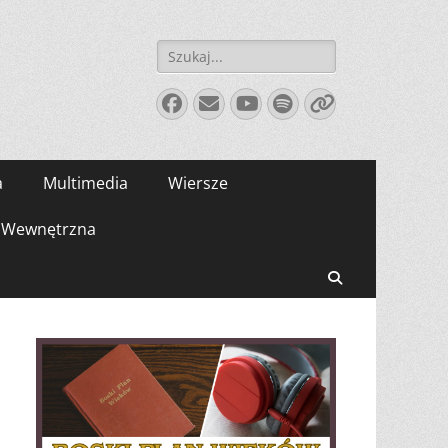
Szukaj:
Facebook
E-
YouTube
Spotify
Link
mail
a
Multimedia
Wiersze
Wewnętrzna
Search