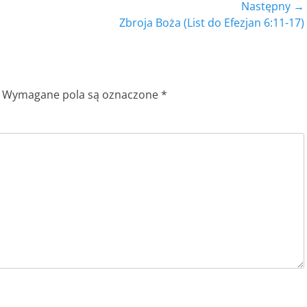
Następny →
Następny
Zbroja Boża (List do Efezjan 6:11-17)
wpis:
Wymagane pola są oznaczone
*