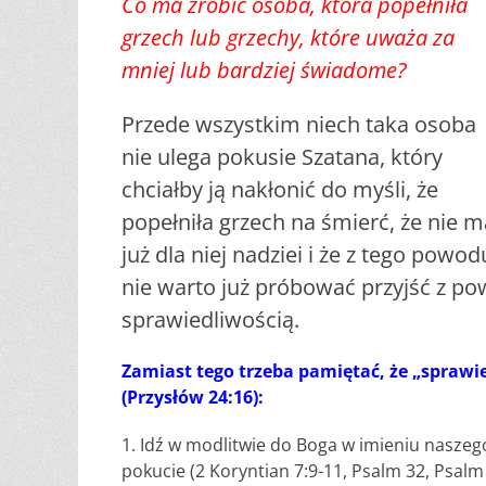
Co ma zrobić osoba, która popełniła
grzech lub grzechy, które uważa za
mniej lub bardziej świadome?
Przede wszystkim niech taka osoba
nie ulega pokusie Szatana, który
chciałby ją nakłonić do myśli, że
popełniła grzech na śmierć, że nie m
już dla niej nadziei i że z tego powod
nie warto już próbować przyjść z p
sprawiedliwością.
Zamiast tego trzeba pamiętać, że „sprawi
(Przysłów 24:16):
1. Idź w modlitwie do Boga w imieniu naszego
pokucie (2 Koryntian 7:9-11, Psalm 32, Psalm