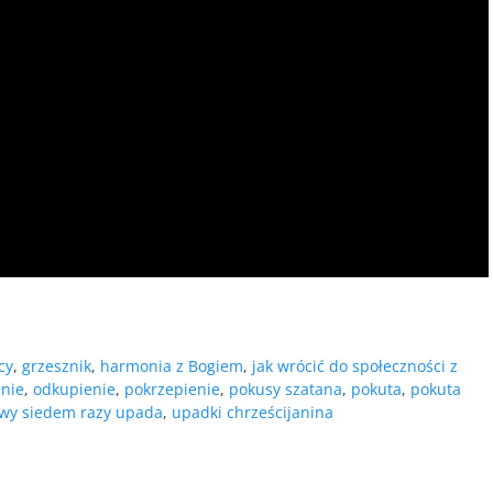
cy
,
grzesznik
,
harmonia z Bogiem
,
jak wrócić do społeczności z
nie
,
odkupienie
,
pokrzepienie
,
pokusy szatana
,
pokuta
,
pokuta
iwy siedem razy upada
,
upadki chrześcijanina