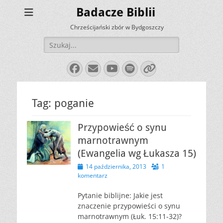
Badacze Biblii
Chrześcijański zbór w Bydgoszczy
Szukaj:
Facebook
E-
YouTube
Spotify
Link
mail
Tag:
poganie
Przypowieść o synu
marnotrawnym
(Ewangelia wg Łukasza 15)
Opublikowano
14 października, 2013
1
komentarz
Pytanie biblijne: Jakie jest
znaczenie przypowieści o synu
marnotrawnym (Łuk. 15:11-32)?