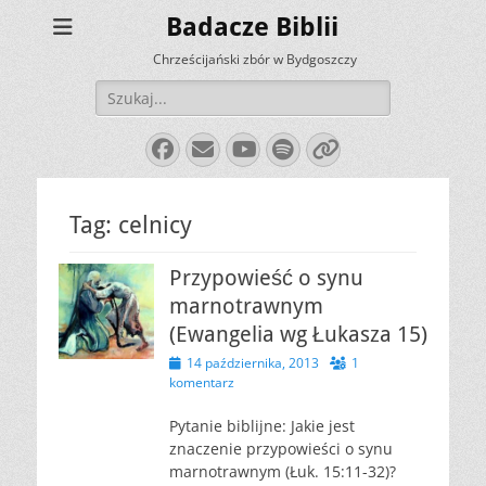
Badacze Biblii
Chrześcijański zbór w Bydgoszczy
Szukaj:
Facebook
E-
YouTube
Spotify
Link
mail
Tag:
celnicy
Przypowieść o synu
marnotrawnym
(Ewangelia wg Łukasza 15)
Opublikowano
14 października, 2013
1
komentarz
Pytanie biblijne: Jakie jest
znaczenie przypowieści o synu
marnotrawnym (Łuk. 15:11-32)?