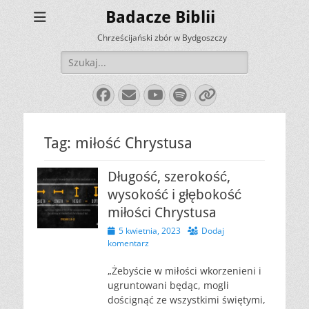
Badacze Biblii
Chrześcijański zbór w Bydgoszczy
Szukaj:
Facebook
E-
YouTube
Spotify
Link
mail
Tag:
miłość Chrystusa
Długość, szerokość,
wysokość i głębokość
miłości Chrystusa
Opublikowano
5 kwietnia, 2023
Dodaj
komentarz
„Żebyście w miłości wkorzenieni i
ugruntowani będąc, mogli
doścignąć ze wszystkimi świętymi,