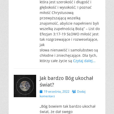
która jest szerokość i długość i
głębokość i wysokość; I poznać
miłość Chrystusową
przewyższającą wszelką
znajomość, abyście napełnieni byli
wszelką zupełnością Bożą” – List do
Efezjan 3:17-19 SŁOWO miłość jest
tak rozgrzewające i rozweselające,
jak
słowa nienawiść i samolubstwo są
chłodne i zniechęcające. Dla tych,
którzy całe życie są
Czytaj dalej…
Jak bardzo Bóg ukochał
świat?
Opublikowano
19 września, 2022
Dodaj
komentarz
„Bóg bowiem tak bardzo ukochał
świat, że dał swego