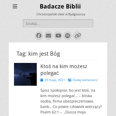
Badacze Biblii
Chrześcijański zbór w Bydgoszczy
Szukaj:
Facebook
E-
YouTube
Spotify
Link
mail
Tag:
kim jest Bóg
Ktoś na kim możesz
polegać
Opublikowano
29 maja, 2021
Dodaj komentarz
Śpisz spokojnie, bo jest ktoś, na
kim możesz polegać… – bliska
osoba, firma ubezpieczeniowa,
bank… Co powie człowiek wierzący?
Psalm 62:1 – „Dusza moja