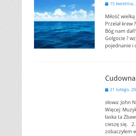
Opublikowano
15 kwietnia,
Miłość wielką
Przelał krew 
Bóg nam dał? 
Golgocie ? wz
pojednanie i 
Cudowna 
Opublikowano
21 lutego, 2
słowa: John N
Więcej: Muzy
łaska ta Zbaw
cieszę się. 2
zobaczyłem w