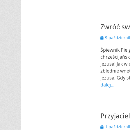
Zwróć sw
Opublikowano
9 październi
Śpiewnik Piel
chrześcijańsk
Jezusa! Jak wi
zblednie wnet
Jezusa, Gdy s
dalej…
Przyjaci
Opublikowano
1 październi