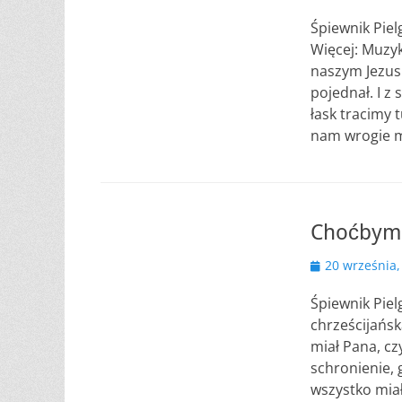
Śpiewnik Piel
Więcej: Muzyk
naszym Jezus
pojednał. I z
łask tracimy 
nam wrogie m
Choćbym 
Opublikowano
20 września,
Śpiewnik Piel
chrześcijańs
miał Pana, cz
schronienie,
wszystko miał