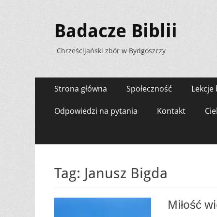
Badacze Biblii
Chrześcijański zbór w Bydgoszczy
Menu
Przejdź
Strona główna
Społeczność
Lekcje 
do
zawartości
Odpowiedzi na pytania
Kontakt
Cie
Tag:
Janusz Bigda
Miłość wi