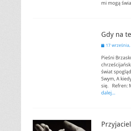
mi mogą świ
Gdy na te
Opublikowano
17 września,
Pieśni Brzask
chrześcijańsk
świat spoglą
Swym, A kiedy
się. Refren: 
dalej…
Przyjaci