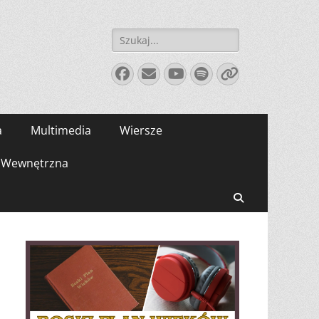
Szukaj:
Facebook
E-
YouTube
Spotify
Link
mail
a
Multimedia
Wiersze
Wewnętrzna
Search