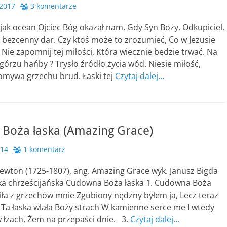
 2017
3 komentarze
 jak ocean Ojciec Bóg okazał nam, Gdy Syn Boży, Odkupiciel,
? bezcenny dar. Czy ktoś może to zrozumieć, Co w Jezusie
Nie zapomnij tej miłości, Która wiecznie będzie trwać. Na
górzu hańby ? Trysło źródło życia wód. Niesie miłość,
omywa grzechu brud. Łaski tej
Czytaj dalej…
Boża łaska (Amazing Grace)
014
1 komentarz
ewton (1725-1807), ang. Amazing Grace wyk. Janusz Bigda
ka chrześcijańska Cudowna Boża łaska 1. Cudowna Boża
iła z grzechów mnie Zgubiony nędzny byłem ja, Lecz teraz
. Ta łaska wlała Boży strach W kamienne serce me I wtedy
 łzach, Żem na przepaści dnie. 3.
Czytaj dalej…