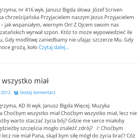
grzyma, nr 416 wyk. Janusz Bigda słowa: Józef Scriven
a chrześcijańska Przyjacielem naszym Jezus Przyjacielem
 – jak wspaniałym, wiernym On! Z Ojcem swoim nas
 szatańskich wyrwał szpon. Któż to może wypowiedzieć ile
tu, Gdy modlitwę zaniedbamy nie ufając szczerze Mu. Gdy
oce grożą, koło
Czytaj dalej…
wszystko miał
 2012
Dodaj komentarz
grzyma, AD XI wyk. Janusz Bigda Więcej: Muzyka
ka Choćbym wszystko miał Choćbym wszystko miał, lecz nie
yżby warto staczać życia bój? Gdzie me serce miałoby
 gdzieżby szczęścia mogło znaleźć zdrój? /: Choćbym
 lecz nie miał Pana, skąd bym siłę mógł do życia brać? Cóż