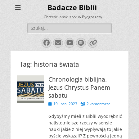
Badacze Biblii
Chrześcijański zbór w Bydgoszczy
Szukaj:
Facebook
E-
YouTube
Spotify
Link
mail
Tag:
historia świata
Chronologia biblijna.
Jezus Chrystus Panem
sabatu
Opublikowano
19 lipca, 2023
2 komentarze
Gdybyśmy mieli z Biblii wyodrębnić
najistotniejsze rzeczy w sensie
nauki jakie z niej wypływają to jakie
byście wskazali? Z pewnością jedną