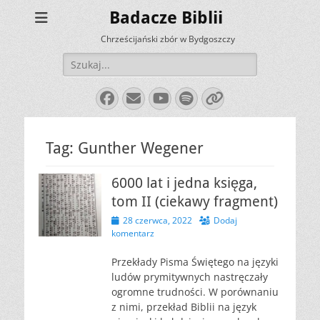
Badacze Biblii
Chrześcijański zbór w Bydgoszczy
Szukaj:
Facebook
E-
YouTube
Spotify
Link
mail
Tag:
Gunther Wegener
6000 lat i jedna księga,
tom II (ciekawy fragment)
Opublikowano
28 czerwca, 2022
Dodaj
komentarz
Przekłady Pisma Świętego na języki
ludów prymitywnych nastręczały
ogromne trudności. W porównaniu
z nimi, przekład Biblii na język