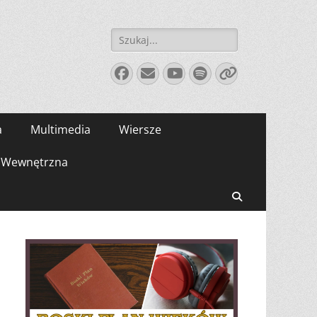
Szukaj:
Facebook
E-
YouTube
Spotify
Link
mail
a
Multimedia
Wiersze
Wewnętrzna
Search