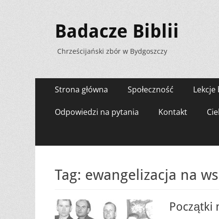
Badacze Biblii
Chrześcijański zbór w Bydgoszczy
Menu
Przejdź
Strona główna
Społeczność
Lekcje 
do
zawartości
Odpowiedzi na pytania
Kontakt
Cie
Tag:
ewangelizacja na w
Początki 