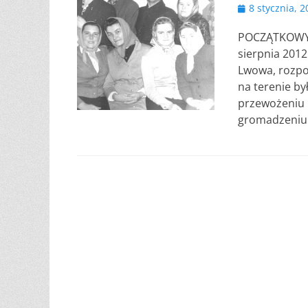
Opublikowano
8 stycznia, 
POCZĄTKOWY O
sierpnia 2012
Lwowa, rozpoc
na terenie b
przewożeniu pr
gromadzeniu 