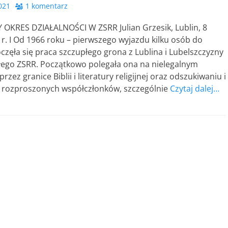
2021
1 komentarz
KRES DZIAŁALNOŚCI W ZSRR Julian Grzesik, Lublin, 8
 r. I Od 1966 roku – pierwszego wyjazdu kilku osób do
zęła się praca szczupłego grona z Lublina i Lubelszczyzny
yłego ZSRR. Początkowo polegała ona na nielegalnym
zez granice Biblii i literatury religijnej oraz odszukiwaniu i
rozproszonych współczłonków, szczególnie
Czytaj dalej…