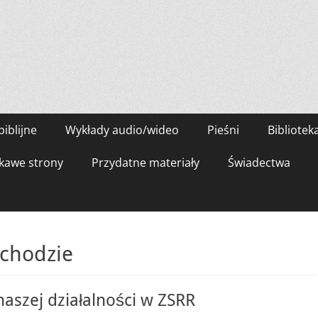
biblijne
Wykłady audio/wideo
Pieśni
Bibliotek
kawe strony
Przydatne materiały
Świadectwa
schodzie
naszej działalności w ZSRR