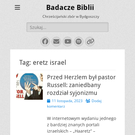
Badacze Biblii
Chrześcijański zbór w Bydgoszczy
Szukaj:
Facebook
E-
YouTube
Spotify
Link
mail
Tag:
eretz israel
Przed Herzlem był pastor
Russell: zaniedbany
rozdział syjonizmu
Opublikowano
11 listopada, 2023
Dodaj
komentarz
W internetowym wydaniu jednego
z bardziej znanych portali
izraelskich – „Haaretz” –