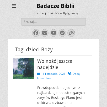
Badacze Biblii
Chrześcijański zbór w Bydgoszczy
Szukaj:
Facebook
E-
YouTube
Spotify
Link
mail
Tag:
dzieci Boży
Wolność jeszcze
nadejdzie
Opublikowano
11 listopada, 2021
Dodaj
komentarz
Prawdopodobnie jednym z
najbardziej niedostrzeganych
zarysów Boskiego Planu jest
doktryna o zbawieniu