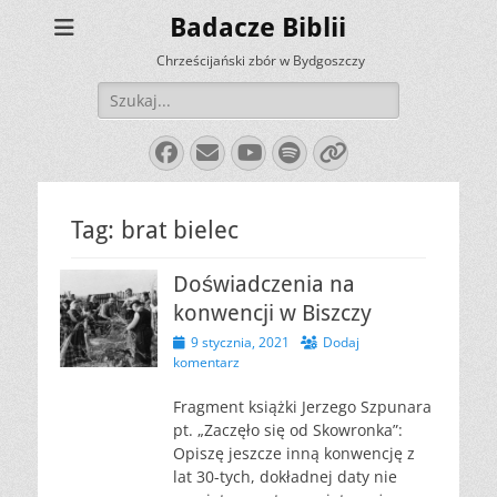
Badacze Biblii
Chrześcijański zbór w Bydgoszczy
Szukaj:
Facebook
E-
YouTube
Spotify
Link
mail
Tag:
brat bielec
Doświadczenia na
konwencji w Biszczy
Opublikowano
9 stycznia, 2021
Dodaj
komentarz
Fragment książki Jerzego Szpunara
pt. „Zaczęło się od Skowronka”:
Opiszę jeszcze inną konwencję z
lat 30-tych, dokładnej daty nie