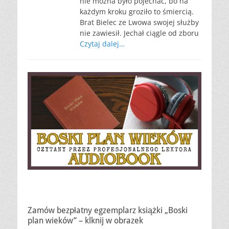
nie można było pojechać, bo na
każdym kroku groziło to śmiercią.
Brat Bielec ze Lwowa swojej służby
nie zawiesił. Jechał ciągle od zboru
Czytaj dalej…
Zamów bezpłatny egzemplarz książki „Boski
plan wieków” – klknij w obrazek