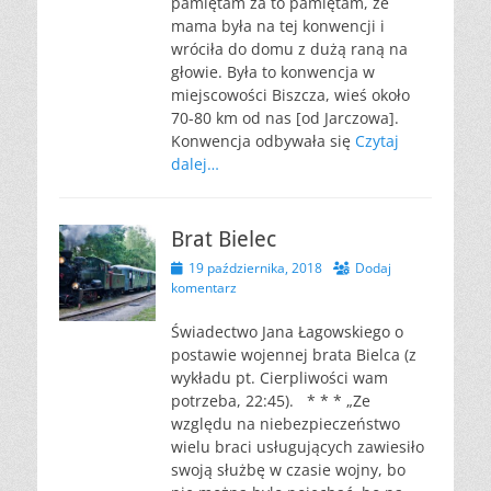
pamiętam za to pamiętam, że
mama była na tej konwencji i
wróciła do domu z dużą raną na
głowie. Była to konwencja w
miejscowości Biszcza, wieś około
70-80 km od nas [od Jarczowa].
Konwencja odbywała się
Czytaj
dalej…
Brat Bielec
Opublikowano
19 października, 2018
Dodaj
komentarz
Świadectwo Jana Łagowskiego o
postawie wojennej brata Bielca (z
wykładu pt. Cierpliwości wam
potrzeba, 22:45). * * * „Ze
względu na niebezpieczeństwo
wielu braci usługujących zawiesiło
swoją służbę w czasie wojny, bo