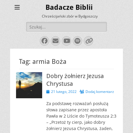
Badacze Biblii
Chrześcijański zbór w Bydgoszczy
Szukaj:
Facebook
E-
YouTube
Spotify
Link
mail
Tag:
armia Boża
Dobry żołnierz Jezusa
Chrystusa
Opublikowano
21 lutego, 2022
Dodaj komentarz
Za podstawę rozważań posłużą
słowa zapisane przez apostoła
Pawła w 2 Liście do Tymoteusza 2:3
– „Przetoż ty cierp, jako dobry
żołnierz Jezusa Chrystusa, żaden,