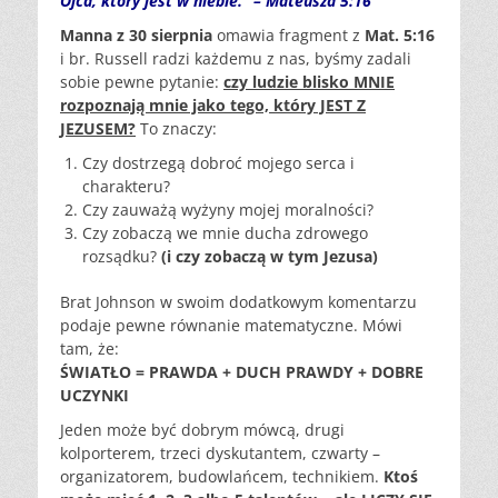
Ojca, który jest w niebie.” – Mateusza 5:16
Manna z 30 sierpnia
omawia fragment z
Mat. 5:16
i br. Russell radzi każdemu z nas, byśmy zadali
sobie pewne pytanie:
czy ludzie blisko MNIE
rozpoznają mnie jako tego, który JEST Z
JEZUSEM?
To znaczy:
Czy dostrzegą dobroć mojego serca i
charakteru?
Czy zauważą wyżyny mojej moralności?
Czy zobaczą we mnie ducha zdrowego
rozsądku?
(i czy zobaczą w tym Jezusa)
Brat Johnson w swoim dodatkowym komentarzu
podaje pewne równanie matematyczne. Mówi
tam, że:
ŚWIATŁO = PRAWDA + DUCH PRAWDY + DOBRE
UCZYNKI
Jeden może być dobrym mówcą, drugi
kolporterem, trzeci dyskutantem, czwarty –
organizatorem, budowlańcem, technikiem.
Ktoś