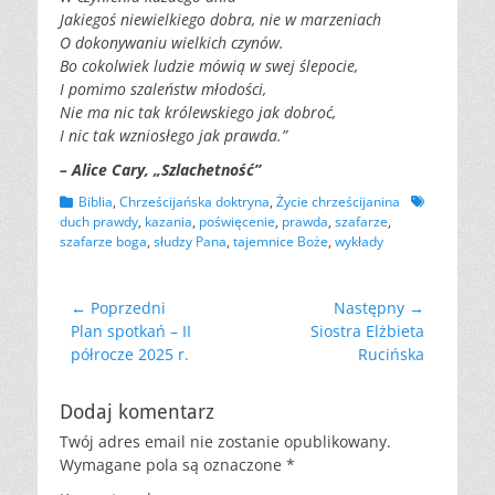
Jakiegoś niewielkiego dobra, nie w marzeniach
O dokonywaniu wielkich czynów.
Bo cokolwiek ludzie mówią w swej ślepocie,
I pomimo szaleństw młodości,
Nie ma nic tak królewskiego jak dobroć,
I nic tak wzniosłego jak prawda.”
– Alice Cary, „Szlachetność”
Kategorii
Tagów
Biblia
,
Chrześcijańska doktryna
,
Życie chrześcijanina
duch prawdy
,
kazania
,
poświęcenie
,
prawda
,
szafarze
,
szafarze boga
,
słudzy Pana
,
tajemnice Boże
,
wykłady
Nawigacja
← Poprzedni
Następny →
Poprzedni
Następny
Plan spotkań – II
Siostra Elżbieta
wpisu
wpis:
wpis:
półrocze 2025 r.
Rucińska
Dodaj komentarz
Twój adres email nie zostanie opublikowany.
Wymagane pola są oznaczone
*