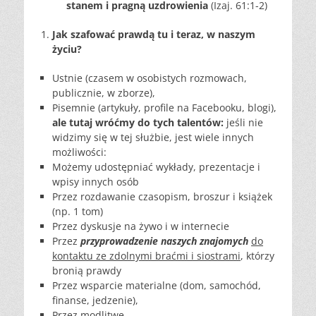
stanem i pragną uzdrowienia
(Izaj. 61:1-2)
Jak szafować prawdą tu i teraz, w naszym
życiu?
Ustnie (czasem w osobistych rozmowach,
publicznie, w zborze),
Pisemnie (artykuły, profile na Facebooku, blogi),
ale tutaj wróćmy do tych talentów:
jeśli nie
widzimy się w tej służbie, jest wiele innych
możliwości:
Możemy udostępniać wykłady, prezentacje i
wpisy innych osób
Przez rozdawanie czasopism, broszur i książek
(np. 1 tom)
Przez dyskusje na żywo i w internecie
Przez
przyprowadzenie naszych znajomych
do
kontaktu ze zdolnymi braćmi i siostrami
, którzy
bronią prawdy
Przez wsparcie materialne (dom, samochód,
finanse, jedzenie),
Przez modlitwę