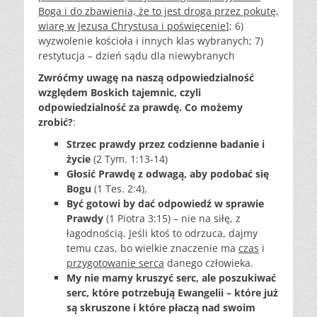
Boga i do zbawienia, że to jest droga przez pokutę,
wiarę w Jezusa Chrystusa i poświęcenie
]; 6)
wyzwolenie kościoła i innych klas wybranych; 7)
restytucja – dzień sądu dla niewybranych
Zwróćmy uwagę na naszą odpowiedzialność
względem Boskich tajemnic, czyli
odpowiedzialność za prawdę. Co możemy
zrobić?
:
Strzec prawdy przez codzienne badanie i
życie
(2 Tym. 1:13-14)
Głosić Prawdę z odwagą, aby podobać się
Bogu
(1 Tes. 2:4),
Być gotowi by dać odpowiedź w sprawie
Prawdy
(1 Piotra 3:15) – nie na siłę, z
łagodnością. Jeśli ktoś to odrzuca, dajmy
temu czas, bo wielkie znaczenie ma
czas
i
przygotowanie serca
danego człowieka.
My nie mamy kruszyć serc, ale poszukiwać
serc, które potrzebują Ewangelii – które już
są skruszone i które płaczą nad swoim