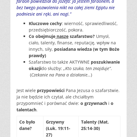
faraon powiedział do Józefa: Ja jestem faraonem, a
bez twego pozwolenia nikt na całej ziemi Egiptu nie
podniesie ani ręki, ani nogi.”
Kluczowe cechy
: wierność, sprawiedliwość,
przedsiębiorczość, pokora.
Co obejmuje
nasze
szafarstwo?
Umysł,
ciało, talenty, finanse, reputację, wpływ na
innych, siły,
posiadana wiedza (w tym Boże
prawdy)
Szafarstwo to także AKTYWNE
poszukiwanie
okazji
do służby:
„Kto szuka, ten znajduje”
.
(
Czekanie na Pana a działanie…
)
Jest wiele
przypowieści
Pana Jezusa o szafarstwie.
Ja nie będzie ich czytał, ale chciałbym
przypomnieć i porównać dwie:
o grzywnach
i
o
talentach
.
Co było
Grzywny
Talenty (Mat.
dane?
(Łuk. 19:11-
25:14-30)
27)