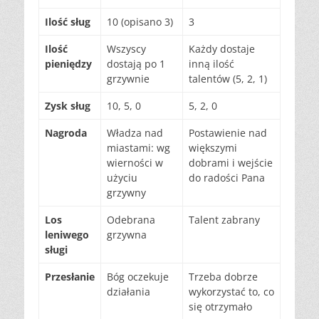
Ilość sług
10 (opisano 3)
3
Ilość
Wszyscy
Każdy dostaje
pieniędzy
dostają po 1
inną ilość
grzywnie
talentów (5, 2, 1)
Zysk sług
10, 5, 0
5, 2, 0
Nagroda
Władza nad
Postawienie nad
miastami: wg
większymi
wierności w
dobrami i wejście
użyciu
do radości Pana
grzywny
Los
Odebrana
Talent zabrany
leniwego
grzywna
sługi
Przesłanie
Bóg oczekuje
Trzeba dobrze
działania
wykorzystać to, co
się otrzymało