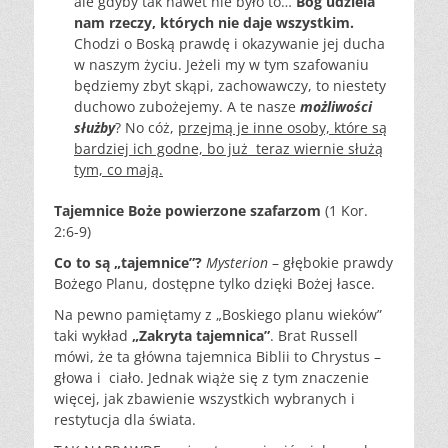
ale gdyby tak nawet nie było to…
Bóg udziela
nam rzeczy, których nie daje wszystkim.
Chodzi o Boską prawdę i okazywanie jej ducha
w naszym życiu. Jeżeli my w tym szafowaniu
będziemy zbyt skąpi, zachowawczy, to niestety
duchowo zubożejemy. A te nasze
możliwości
służby
? No cóż,
przejmą je inne osoby, które są
bardziej ich godne, bo już teraz wiernie służą
tym, co mają.
Tajemnice Boże powierzone szafarzom
(1 Kor.
2:6-9)
Co to są „tajemnice”?
Mysterion
– głębokie prawdy
Bożego Planu, dostępne tylko dzięki Bożej łasce.
Na pewno pamiętamy z „Boskiego planu wieków”
taki wykład
„Zakryta tajemnica”
. Brat Russell
mówi, że ta główna tajemnica Biblii to Chrystus –
głowa i ciało. Jednak wiąże się z tym znaczenie
więcej, jak zbawienie wszystkich wybranych i
restytucja dla świata.