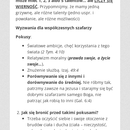
może mieć 1, 2, 3 albo 5 talentów… ale
LICZY SIĘ
WIERNOŚĆ
.
Przypomnijmy, że mamy jedną
grzywnę, ale różne talenty (jedno uspr. i
powołanie, ale różne możliwości)
Wyzwania dla współczesnych szafarzy
Pokusy
:
Światowe ambicje, chęć korzystania z tego
świata
(2 Tym. 4:10)
Relatywizm moralny (
prawda swoje, a życie
swoje…
),
Znużenie służbą. Izaj.
49:4
Porównywanie się z innymi i
dorównywanie do średniej.
Nie róbmy tak,
patrzmy zawsze na Jezusa i starajmy się być
dobrymi szafarzami samego Boga, nie
patrząc jak robią to inni (Gal. 6:4)
Jak się bronić przed takimi pokusami?
Trzeba oczyścić siebie i swoje otoczenie z
brudów ciała i ducha (ciała – nieczystość,