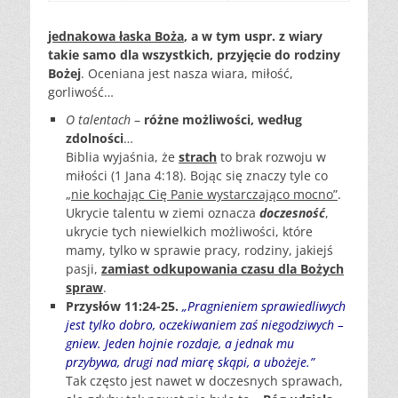
jednakowa łaska Boża
, a w tym uspr. z wiary
takie samo dla wszystkich, przyjęcie do rodziny
Bożej
. Oceniana jest nasza wiara, miłość,
gorliwość…
O talentach
–
różne możliwości, według
zdolności
…
Biblia wyjaśnia, że
strach
to brak rozwoju w
miłości (1 Jana 4:18). Bojąc się znaczy tyle co
„nie kochając Cię Panie wystarczająco mocno”
.
Ukrycie talentu w ziemi oznacza
doczesność
,
ukrycie tych niewielkich możliwości, które
mamy, tylko w sprawie pracy, rodziny, jakiejś
pasji,
zamiast odkupowania czasu dla Bożych
spraw
.
Przysłów 11:24-25.
„Pragnieniem sprawiedliwych
jest tylko dobro, oczekiwaniem zaś niegodziwych –
gniew. Jeden hojnie rozdaje, a jednak mu
przybywa, drugi nad miarę skąpi, a ubożeje.”
Tak często jest nawet w doczesnych sprawach,