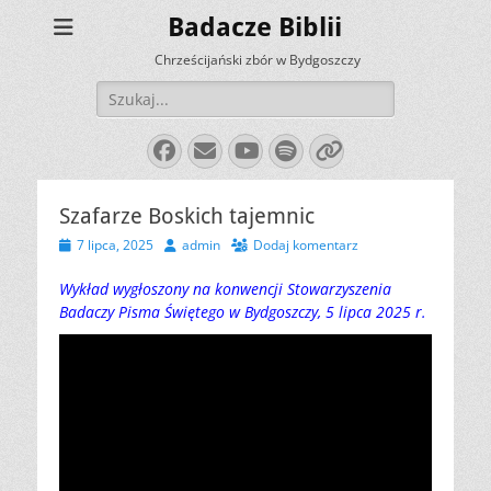
Badacze Biblii
Chrześcijański zbór w Bydgoszczy
Szukaj:
Facebook
E-
YouTube
Spotify
Link
mail
Szafarze Boskich tajemnic
Opublikowano
Autor
7 lipca, 2025
admin
Dodaj komentarz
Wykład wygłoszony na konwencji Stowarzyszenia
Badaczy Pisma Świętego w Bydgoszczy, 5 lipca 2025 r.