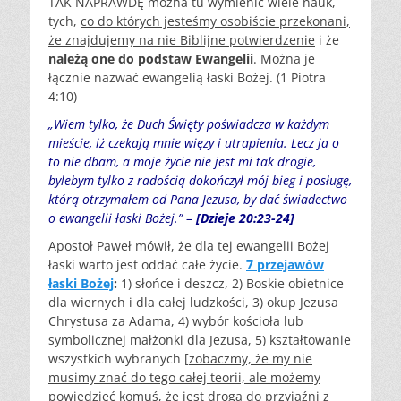
TAK NAPRAWDĘ można tu wymienić wiele nauk,
tych,
co do których jesteśmy osobiście przekonani,
że znajdujemy na nie Biblijne potwierdzenie
i że
należą one do podstaw Ewangelii
. Można je
łącznie nazwać ewangelią łaski Bożej. (1 Piotra
4:10)
„Wiem tylko, że Duch Święty poświadcza w każdym
mieście, iż czekają mnie więzy i utrapienia. Lecz ja o
to nie dbam, a moje życie nie jest mi tak drogie,
bylebym tylko z radością dokończył mój bieg i posługę,
którą otrzymałem od Pana Jezusa, by dać świadectwo
o ewangelii łaski Bożej.” –
[Dzieje 20:23-24]
Apostoł Paweł mówił, że dla tej ewangelii Bożej
łaski warto jest oddać całe życie.
7 przejawów
łaski Bożej
:
1) słońce i deszcz, 2) Boskie obietnice
dla wiernych i dla całej ludzkości, 3) okup Jezusa
Chrystusa za Adama, 4) wybór kościoła lub
symbolicznej małżonki dla Jezusa, 5) kształtowanie
wszystkich wybranych [
zobaczmy, że my nie
musimy znać do tego całej teorii, ale możemy
powiedzieć komuś, że jest droga do przyjaźni z