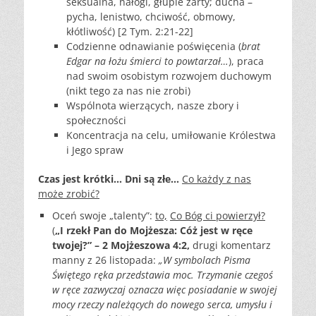
seksualna, nałogi, głupie żarty; ducha –
pycha, lenistwo, chciwość, obmowy,
kłótliwość) [2 Tym. 2:21-22]
Codzienne odnawianie poświęcenia (
brat
Edgar na łożu śmierci to powtarzał…
), praca
nad swoim osobistym rozwojem duchowym
(nikt tego za nas nie zrobi)
Wspólnota wierzących, nasze zbory i
społeczności
Koncentracja na celu, umiłowanie Królestwa
i Jego spraw
Czas jest krótki… Dni są złe…
Co każdy z nas
może zrobić?
Oceń swoje „talenty”:
to,
Co Bóg ci powierzył?
(
„I rzekł Pan do Mojżesza: Cóż jest w ręce
twojej?” – 2 Mojżeszowa 4:2,
drugi komentarz
manny z 26 listopada:
„W symbolach Pisma
Świętego ręka przedstawia moc. Trzymanie czegoś
w ręce zazwyczaj oznacza więc posiadanie w swojej
mocy rzeczy należących do nowego serca, umysłu i