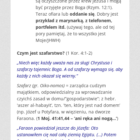
są oczyszczone przez krew Jezusa i mogą
być przyjęte przez Boga (Rzym. 12:1).
Teraz ofiara lub
oddanie się
. Dobry jest
przykład z marynarką, z telefonem,
portfelem itd.
(używaj tego, ale od tej
pory pamiętaj, że to wszystko jest
Moje/JHWH)
Czym jest szafarstwo?
(1 Kor. 4:1-2)
„Niech więc każdy uważa nas za sługi Chrystusa i
szafarzy tajemnic Boga. A od szafarzy wymaga się, aby
każdy z nich okazał się wierny.”
Szafarz (gr. Oiko-nomos
)
= zarządca cudzym
majątkiem, odpowiedzialny za wprowadzanie
czyichś zasad w domu/”gospodarstwie”; z hebr.
'aszer al-habayit’, tzn. 'ten, który jest nad domem’
(np. Józef u Potyfara, w więzieniu, na dworze
Faraona. (
1 Moj. 41:41,44 – ‘ani ręka ani nogą…’
)
„Faraon powiedział jeszcze do Józefa: Oto
ustanowiłem cię nad całą ziemią Egiptu. (…) Potem