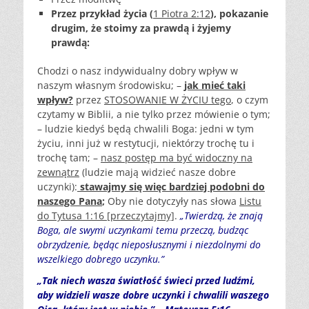
Przez przykład życia (
1 Piotra 2:12
),
pokazanie
drugim, że stoimy za prawdą i żyjemy
prawdą:
Chodzi o nasz indywidualny dobry wpływ w
naszym własnym środowisku; –
jak mieć taki
wpływ?
przez
STOSOWANIE W ŻYCIU tego
, o czym
czytamy w Biblii, a nie tylko przez mówienie o tym;
– ludzie kiedyś będą chwalili Boga: jedni w tym
życiu, inni już w restytucji, niektórzy trochę tu i
trochę tam; –
nasz postęp ma być widoczny na
zewnątrz
(ludzie mają widzieć nasze dobre
uczynki):
stawajmy się więc bardziej podobni do
naszego Pana
;
Oby nie dotyczyły nas słowa
Listu
do Tytusa 1:16 [przeczytajmy]
.
„Twierdzą, że znają
Boga, ale swymi uczynkami temu przeczą, budząc
obrzydzenie, będąc nieposłusznymi i niezdolnymi do
wszelkiego dobrego uczynku.”
„Tak niech wasza światłość świeci przed ludźmi,
aby widzieli wasze dobre uczynki i chwalili waszego