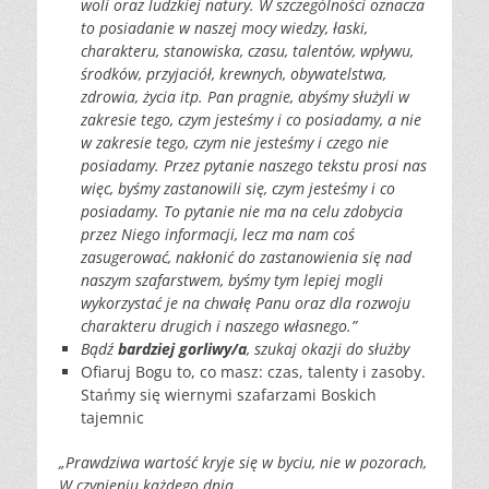
woli oraz ludzkiej natury. W szczególności oznacza
to posiadanie w naszej mocy wiedzy, łaski,
charakteru, stanowiska, czasu, talentów, wpływu,
środków, przyjaciół, krewnych, obywatelstwa,
zdrowia, życia itp. Pan pragnie, abyśmy służyli w
zakresie tego, czym jesteśmy i co posiadamy, a nie
w zakresie tego, czym nie jesteśmy i czego nie
posiadamy. Przez pytanie naszego tekstu prosi nas
więc, byśmy zastanowili się, czym jesteśmy i co
posiadamy. To pytanie nie ma na celu zdobycia
przez Niego informacji, lecz ma nam coś
zasugerować, nakłonić do zastanowienia się nad
naszym szafarstwem, byśmy tym lepiej mogli
wykorzystać je na chwałę Panu oraz dla rozwoju
charakteru drugich i naszego własnego.”
Bądź
bardziej gorliwy/a
, szukaj okazji do służby
Ofiaruj Bogu to, co masz: czas, talenty i zasoby.
Stańmy się wiernymi szafarzami Boskich
tajemnic
„Prawdziwa wartość kryje się w byciu, nie w pozorach,
W czynieniu każdego dnia