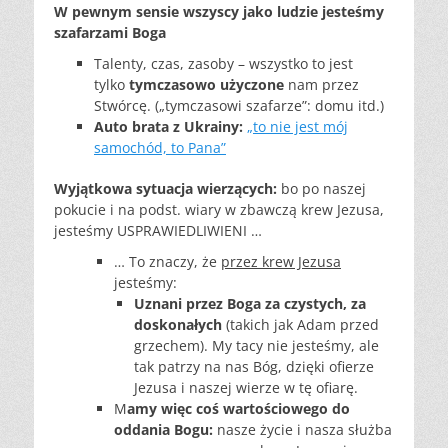
W pewnym sensie wszyscy jako ludzie jesteśmy
szafarzami Boga
Talenty, czas, zasoby – wszystko to jest
tylko
tymczasowo użyczone
nam przez
Stwórcę. („tymczasowi szafarze”: domu itd.)
Auto brata z Ukrainy:
„to nie jest mój
samochód, to Pana”
Wyjątkowa sytuacja wierzących:
bo po naszej
pokucie i na podst. wiary w zbawczą krew Jezusa,
jesteśmy USPRAWIEDLIWIENI …
… To znaczy, że
przez krew Jezusa
jesteśmy:
Uznani przez Boga za czystych, za
doskonałych
(takich jak Adam przed
grzechem). My tacy nie jesteśmy, ale
tak patrzy na nas Bóg, dzięki ofierze
Jezusa i naszej wierze w tę ofiarę.
M
amy więc coś wartościowego do
oddania Bogu:
nasze życie i nasza służba