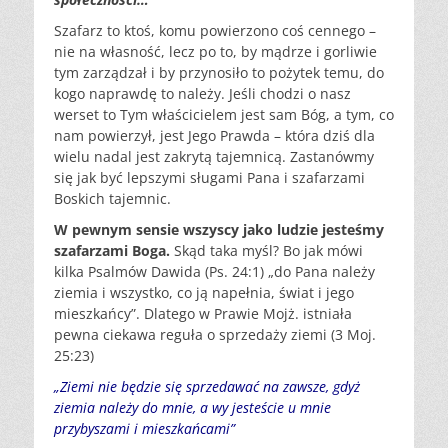
Szafarz to ktoś, komu powierzono coś cennego –
nie na własność, lecz po to, by mądrze i gorliwie
tym zarządzał i by przynosiło to pożytek temu, do
kogo naprawdę to należy. Jeśli chodzi o nasz
werset to Tym właścicielem jest sam Bóg, a tym, co
nam powierzył, jest Jego Prawda – która dziś dla
wielu nadal jest zakrytą tajemnicą. Zastanówmy
się jak być lepszymi sługami Pana i szafarzami
Boskich tajemnic.
W pewnym sensie wszyscy jako ludzie jesteśmy
szafarzami Boga.
Skąd taka myśl? Bo jak mówi
kilka Psalmów Dawida (Ps. 24:1) „do Pana należy
ziemia i wszystko, co ją napełnia, świat i jego
mieszkańcy”. Dlatego w Prawie Mojż. istniała
pewna ciekawa reguła o sprzedaży ziemi (3 Moj.
25:23)
„Ziemi nie będzie się sprzedawać na zawsze, gdyż
ziemia należy do mnie, a wy jesteście u mnie
przybyszami i mieszkańcami”