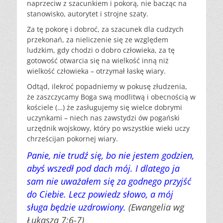
naprzeciw z szacunkiem i pokorą, nie bacząc na
stanowisko, autorytet i strojne szaty.
Za tę pokorę i dobroć, za szacunek dla cudzych
przekonań, za nieliczenie się ze względem
ludzkim, gdy chodzi o dobro człowieka, za tę
gotowość otwarcia się na wielkość inną niż
wielkość człowieka – otrzymał łaskę wiary.
Odtąd, ilekroć popadniemy w pokusę złudzenia,
że zaszczycamy Boga swą modlitwą i obecnością w
kościele (…) że zasługujemy się wielce dobrymi
uczynkami – niech nas zawstydzi ów pogański
urzędnik wojskowy, który po wszystkie wieki uczy
chrześcijan pokornej wiary.
Panie, nie trudź się, bo nie jestem godzien,
abyś wszedł pod dach mój. I dlatego ja
sam nie uważałem się za godnego przyjść
do Ciebie. Lecz powiedz słowo, a mój
sługa będzie uzdrowiony.
(Ewangelia wg
Łukasza 7:6-7)