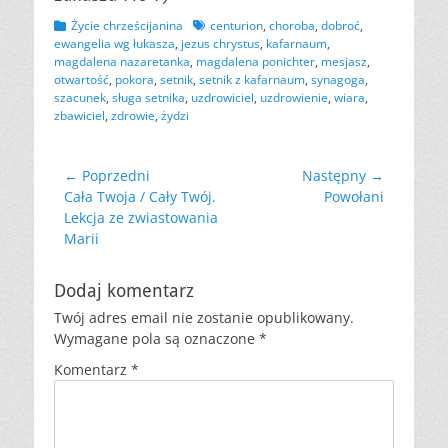
Kategorii
Tagów
Życie chrześcijanina
centurion
,
choroba
,
dobroć
,
ewangelia wg łukasza
,
jezus chrystus
,
kafarnaum
,
magdalena nazaretanka
,
magdalena ponichter
,
mesjasz
,
otwartość
,
pokora
,
setnik
,
setnik z kafarnaum
,
synagoga
,
szacunek
,
sługa setnika
,
uzdrowiciel
,
uzdrowienie
,
wiara
,
zbawiciel
,
zdrowie
,
żydzi
Nawigacja
← Poprzedni
Następny →
Poprzedni
Następny
Cała Twoja / Cały Twój.
Powołani
wpisu
wpis:
wpis:
Lekcja ze zwiastowania
Marii
Dodaj komentarz
Twój adres email nie zostanie opublikowany.
Wymagane pola są oznaczone
*
Komentarz
*