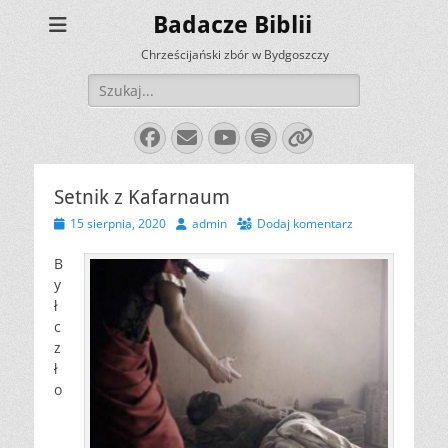
Badacze Biblii
Chrześcijański zbór w Bydgoszczy
Szukaj:
Facebook
E-
YouTube
Spotify
Link
mail
Setnik z Kafarnaum
Opublikowano
Autor
15 sierpnia, 2020
admin
Dodaj komentarz
B
y
ł
c
z
ł
o