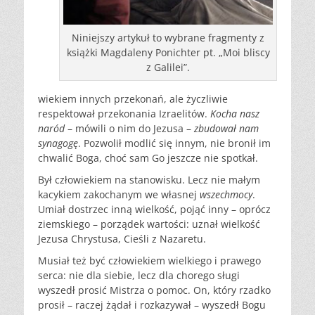
Niniejszy artykuł to wybrane fragmenty z
książki Magdaleny Ponichter pt. „Moi bliscy
z Galilei”.
wiekiem innych przekonań, ale życzliwie
respektował przekonania Izraelitów.
Kocha nasz
naród
– mówili o nim do Jezusa –
zbudował nam
synagogę
. Pozwolił modlić się innym, nie bronił im
chwalić Boga, choć sam Go jeszcze nie spotkał.
Był człowiekiem na stanowisku. Lecz nie małym
kacykiem zakochanym we własnej
wszechmocy
.
Umiał dostrzec inną wielkość, pojąć inny – oprócz
ziemskiego – porządek wartości: uznał wielkość
Jezusa Chrystusa, Cieśli z Nazaretu.
Musiał też być człowiekiem wielkiego i prawego
serca: nie dla siebie, lecz dla chorego sługi
wyszedł prosić Mistrza o pomoc. On, który rzadko
prosił – raczej żądał i rozkazywał – wyszedł Bogu