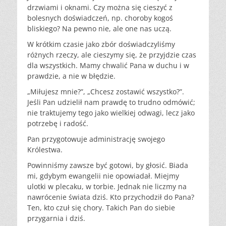
drzwiami i oknami. Czy można się cieszyć z
bolesnych doświadczeń, np. choroby kogoś
bliskiego? Na pewno nie, ale one nas uczą.
W krótkim czasie jako zbór doświadczyliśmy
różnych rzeczy, ale cieszymy się, że przyjdzie czas
dla wszystkich. Mamy chwalić Pana w duchu i w
prawdzie, a nie w błędzie.
„Miłujesz mnie?”, „Chcesz zostawić wszystko?”.
Jeśli Pan udzielił nam prawdę to trudno odmówić;
nie traktujemy tego jako wielkiej odwagi, lecz jako
potrzebę i radość.
Pan przygotowuje administrację swojego
Królestwa.
Powinniśmy zawsze być gotowi, by głosić. Biada
mi, gdybym ewangelii nie opowiadał. Miejmy
ulotki w plecaku, w torbie. Jednak nie liczmy na
nawrócenie świata dziś. Kto przychodził do Pana?
Ten, kto czuł się chory. Takich Pan do siebie
przygarnia i dziś.