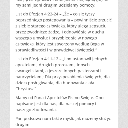
my sami jedni drugim udzielamy pomocy:
List do Efezjan 4:22-24 – „Że – co się tyczy
poprzedniego postępowania – powinniście zrzucić
z siebie starego człowieka, który ulega zepsuciu
przez zwodnicze żądze; I odnowić się w duchu
waszego umysłu; I przyoblec się w nowego
człowieka, który jest stworzony według Boga w
sprawiedliwości i w prawdziwej świętości.”
List do Efezjan 4:11-12 – „I on ustanowił jednych
apostołami, drugich prorokami, innych
ewangelistami, a jeszcze innych pasterzami i
nauczycielami; Dla przysposobienia świętych, dla
dzieła posługiwania, dla budowania ciała
Chrystusa”
Mamy od Pana i Apostołów Pismo Święte. Ono
napisane jest dla nas, dla naszej pomocy i
naszego zbudowania.
Pan podsuwa nam także myśli, jak możemy służyć
drugim.