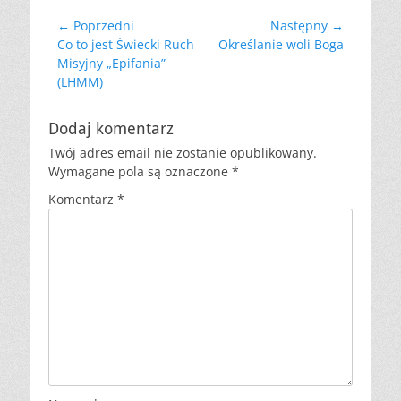
Nawigacja
← Poprzedni
Następny →
Poprzedni
Następny
Co to jest Świecki Ruch
Określanie woli Boga
wpisu
wpis:
wpis:
Misyjny „Epifania”
(LHMM)
Dodaj komentarz
Twój adres email nie zostanie opublikowany.
Wymagane pola są oznaczone
*
Komentarz
*