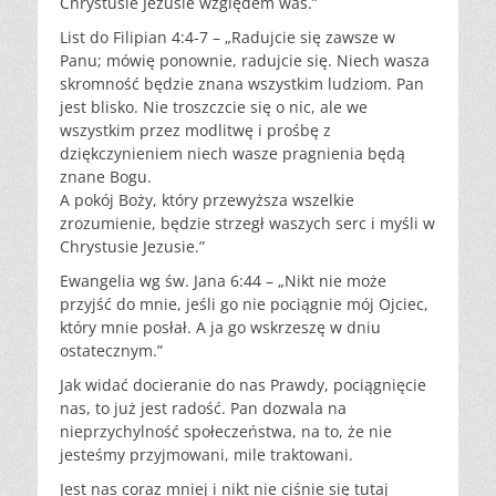
Chrystusie Jezusie względem was.”
List do Filipian 4:4-7 – „Radujcie się zawsze w
Panu; mówię ponownie, radujcie się. Niech wasza
skromność będzie znana wszystkim ludziom. Pan
jest blisko. Nie troszczcie się o nic, ale we
wszystkim przez modlitwę i prośbę z
dziękczynieniem niech wasze pragnienia będą
znane Bogu.
A pokój Boży, który przewyższa wszelkie
zrozumienie, będzie strzegł waszych serc i myśli w
Chrystusie Jezusie.”
Ewangelia wg św. Jana 6:44 – „Nikt nie może
przyjść do mnie, jeśli go nie pociągnie mój Ojciec,
który mnie posłał. A ja go wskrzeszę w dniu
ostatecznym.”
Jak widać docieranie do nas Prawdy, pociągnięcie
nas, to już jest radość. Pan dozwala na
nieprzychylność społeczeństwa, na to, że nie
jesteśmy przyjmowani, mile traktowani.
Jest nas coraz mniej i nikt nie ciśnie się tutaj