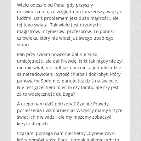
Wielu odeszło od Pana, gdy przyszły
doświadczenia, ze względu na faryzeuszy, więzy z
ludźmi. Dziś problemem jest dużo mądrości, ale
tej tego świata. Tak wielu jest uczonych:
magistrów, inżynierów, profesorów. To ponosi
człowieka, który nie widzi już swego upadłego
stanu.
Pan przy swoim powrocie dał nie tylko
umiejętność, ale dał Prawdę. Nikt tak nigdy nie żył,
nie mieszkał, nie jadł jak obecnie, a jednak ludzie
są niezadowoleni. Sytość chleba i dobrobyt, który
panował w Sodomie, panuje też dziś na świecie.
Nie jest grzechem mieć to czy tamto, ale czy jest
za to wdzięczność do Boga?
A czego nam dziś potrzeba? Czy nie Prawdy,
pocieszenia i wzmocnienia? Wszyscy mamy krzyże,
świat ich nie widzi, ale my możemy zobaczyć
krzyże drugich.
Czasami pomaga nam niechętny „Cyrenejczyk”,
który pomógł także Panu. Jednak najlepiej gdy to