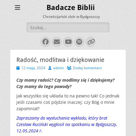
Badacze Biblii
Chrześcijański zbór w Bydgoszczy
Szukaj:
Facebook
E-
YouTube
Spotify
Link
mail
Radość, modlitwa i dziękowanie
Opublikowano
Autor
12 maja, 2024
admin
Dodaj komentarz
Czy mamy radość? Czy modlimy się i dziękujemy?
Czy mamy do tego powody?
Jak wszystko się układa to na pewno tak! Co jednak
jeśli czasami coś pójdzie inaczej: czy Bóg o mnie
zapomniał?
Zapraszamy do wysłuchania wykładu, który brat
Czesław Ruciński wygłosił na spotkaniu w Bydgoszczy,
12.05.2024 r.