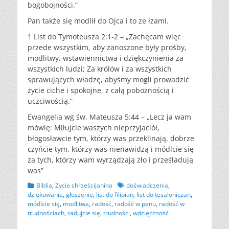
bogobojności.”
Pan także się modlił do Ojca i to ze łzami.
1 List do Tymoteusza 2:1-2 – „Zachęcam więc
przede wszystkim, aby zanoszone były prośby,
modlitwy, wstawiennictwa i dziękczynienia za
wszystkich ludzi; Za królów i za wszystkich
sprawujących władzę, abyśmy mogli prowadzić
życie ciche i spokojne, z całą pobożnością i
uczciwością.”
Ewangelia wg św. Mateusza 5:44 – „Lecz ja wam
mówię: Miłujcie waszych nieprzyjaciół,
błogosławcie tym, którzy was przeklinają, dobrze
czyńcie tym, którzy was nienawidzą i módlcie się
za tych, którzy wam wyrządzają zło i prześladują
was”
Kategorii
Tagów
Biblia
,
Życie chrześcijanina
doświadczenia
,
dziękowanie
,
głoszenie
,
list do filipian
,
list do tesaloniczan
,
módlcie się
,
modlitwa
,
radość
,
radość w panu
,
radość w
trudnościach
,
radujcie się
,
trudności
,
wdzięczność