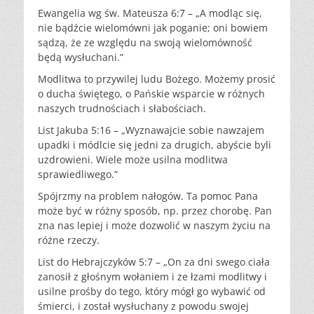
Ewangelia wg św. Mateusza 6:7 – „A modląc się,
nie bądźcie wielomówni jak poganie; oni bowiem
sądzą, że ze względu na swoją wielomówność
będą wysłuchani.”
Modlitwa to przywilej ludu Bożego. Możemy prosić
o ducha świętego, o Pańskie wsparcie w różnych
naszych trudnościach i słabościach.
List Jakuba 5:16 – „Wyznawajcie sobie nawzajem
upadki i módlcie się jedni za drugich, abyście byli
uzdrowieni. Wiele może usilna modlitwa
sprawiedliwego.”
Spójrzmy na problem nałogów. Ta pomoc Pana
może być w różny sposób, np. przez chorobę. Pan
zna nas lepiej i może dozwolić w naszym życiu na
różne rzeczy.
List do Hebrajczyków 5:7 – „On za dni swego ciała
zanosił z głośnym wołaniem i ze łzami modlitwy i
usilne prośby do tego, który mógł go wybawić od
śmierci, i został wysłuchany z powodu swojej