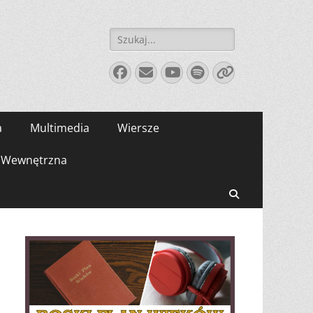
Szukaj:
Facebook
E-
YouTube
Spotify
Link
mail
a
Multimedia
Wiersze
Wewnętrzna
Search