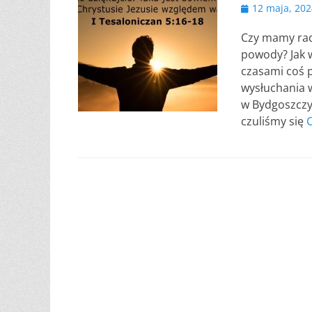
Opublikowano
12 maja, 202
Czy mamy rad
powody? Jak w
czasami coś 
wysłuchania w
w Bydgoszczy,
czuliśmy się
C