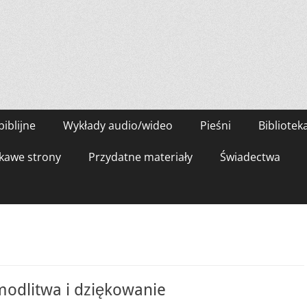
biblijne
Wykłady audio/wideo
Pieśni
Bibliotek
kawe strony
Przydatne materiały
Świadectwa
modlitwa i dziękowanie