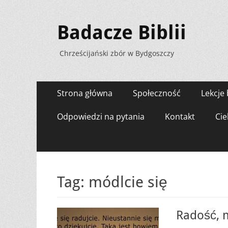
Badacze Biblii
Chrześcijański zbór w Bydgoszczy
Menu
Przejdź
Strona główna
Społeczność
Lekcje 
do
zawartości
Odpowiedzi na pytania
Kontakt
Cie
Tag:
módlcie się
Radość, 