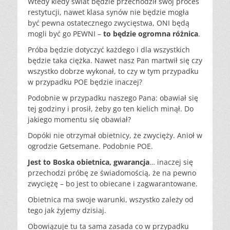
Wtedy kiedy świat będzie przechodził swój proces
restytucji, nawet klasa synów nie będzie mogła
być pewna ostatecznego zwycięstwa, ONI będą
mogli być go PEWNI –
to będzie ogromna różnica
.
Próba będzie dotyczyć każdego i dla wszystkich
będzie taka ciężka. Nawet nasz Pan martwił się czy
wszystko dobrze wykonał, to czy w tym przypadku
w przypadku POE będzie inaczej?
Podobnie w przypadku naszego Pana: obawiał się
tej godziny i prosił, żeby go ten kielich minął. Do
jakiego momentu się obawiał?
Dopóki nie otrzymał obietnicy, że zwycięży.
Anioł w
ogrodzie Getsemane. Podobnie POE.
Jest to Boska obietnica, gwarancja
… inaczej się
przechodzi próbę ze świadomością, że na pewno
zwyciężę – bo jest to obiecane i zagwarantowane.
Obietnica ma swoje warunki, wszystko zależy od
tego jak żyjemy dzisiaj.
Obowiązuje tu ta sama zasada co w przypadku