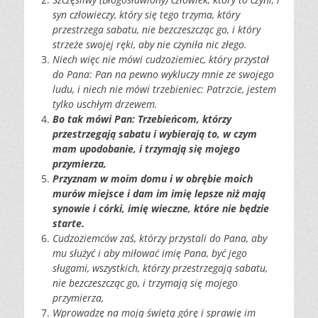
syn człowieczy,
który się tego trzyma, który
przestrzega sabatu, nie bezczeszcząc
go, i który
strzeże swojej ręki, aby nie czyniła nic złego.
Niech
więc nie mówi cudzoziemiec, który przystał
do Pana: Pan na pewno
wykluczy mnie ze swojego
ludu, i niech nie mówi trzebieniec:
Patrzcie, jestem
tylko uschłym drzewem.
Bo
tak mówi Pan: Trzebieńcom, którzy
przestrzegają sabatu i
wybierają to, w czym
mam upodobanie, i trzymają się mojego
przymierza,
Przyznam
w moim domu i w obrębie moich
murów miejsce i dam im imię lepsze
niż mają
synowie i córki, imię wieczne, które nie będzie
starte.
Cudzoziemców
zaś, którzy przystali do Pana, aby
mu służyć i aby miłować
imię Pana, być jego
sługami, wszystkich, którzy przestrzegają
sabatu,
nie bezczeszcząc go, i trzymają się mojego
przymierza,
Wprowadzę
na moją świętą górę i sprawię im