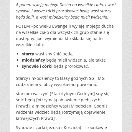
A potem wyleję mojego Ducha na wszelkie ciało, i wasi
synowie i wasze córki prorokować będą, wasi starcy
będą śnili, a wasi młodzieńcy będą mieli widzenia.
POTEM –po wieku Ewangelii wyleję mojego ducha
na wszelkie ciało dla wszystkich grup stanie się
dostępny: Joel wymienia kto składa się na to
wszelkie ciało:
starcy
wasi sny śnić będą,
młodzieńcy
będą mieli widzenia, ale także
synowie
i córki
będą prorokować.
Starcy i młodzieńcy to klasy godnych SG i MG –
cudzoziemcy, obcy wysokiemu powołaniu.
starcom waszym [Starożytnym Godnym] sny się
śnić będą [otrzymają objawienie głębszych
Prawd], a młodzieńcy wasi [Młodociani Godni]
widzenia widzieć będą [otrzymają objawienie
łatwiejszych Prawd]”.
Synowie i córki (Jezusa i Kościoła) – członkowie