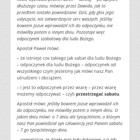
dłuższego czasu, mówiąc przez Dawida, jak to
przedtem zostało powiedziane: Dziś, gdy głos jego
usłyszycie, nie zatwardzajcie serc waszych. Jeśliby
bowiem Jozue wprowadził ich do odpoczynku, nie
mówiłby potem o innym dniu. Pozostaje więc
odpoczynek szabatowy dla ludu Bożego.
Apostoł Paweł mówi:
– że istnieje cos takiego jak sabat dla ludu Bożego
– odpoczynek dla ludu Bożego – odpoczynek od
wszystkiego czym jesteśmy jak mówi nasz Pan
utrudzeni i obciążeni.
– i jest to odpoczynek przez wiarę – przez wiarę
możemy odpoczywać – czyli
przestrzegać sabatu
.
Apostoł mówi:
Jeśliby bowiem Jozue wprowadził ich
do odpoczynku, nie mówiłby potem o innym dniu. O
jakim dniu mówi: o 7 dniu ale tysiącletnim, o którym
nasz Pan powiedział syn człowieczy jest Panem sabatu
– 7 go tysiącletniego dnia.
…
pamiętajcie, że dzieła Jego były dokonane, już gdy