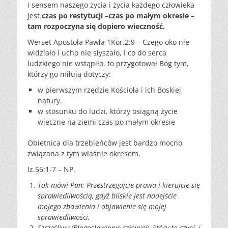
i sensem naszego życia i życia każdego człowieka
jest
czas
po restytucji –czas po małym okresie –
tam rozpoczyna się dopiero wieczność.
Werset Apostoła Pawła 1Kor.2:9 – Czego oko nie
widziało i ucho nie słyszało, i co do serca
ludzkiego nie wstąpiło, to przygotował Bóg tym,
którzy go miłują dotyczy:
w
pierwszym rzędzie Kościoła i ich Boskiej
natury.
w
stosunku do ludzi, którzy osiągną życie
wieczne na ziemi czas po
małym okresie
Obietnica dla trzebieńców jest bardzo mocno
związana z tym właśnie okresem.
Iz.56:1-7 – NP.
Tak
mówi Pan: Przestrzegajcie prawa i kierujcie się
sprawiedliwością,
gdyż bliskie jest nadejście
mojego zbawienia i objawienie się
mojej
sprawiedliwości.
Szczęśliwy
(Błogosławiony) człowiek, który to czyni, i