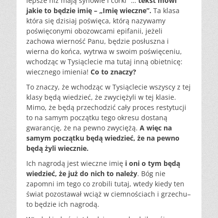
lepsze niż mają synowie i córki” …
tekst mówi
jakie to będzie imię – „Imię wieczne”.
T
a klasa
która się dzisiaj poświęca, którą nazywamy
poświęconymi obozowcami epifanii, jeżeli
zachowa wierność Panu, będzie posłuszna i
wierna do końca, wytrwa w swoim poświęceniu,
wchodząc w Tysiąclecie ma tutaj inną obietnicę:
wiecznego imienia!
Co to znaczy?
To
znaczy, że wchodząc w Tysiąclecie wszyscy z tej
klasy będą
wiedzieć, że zwyciężyli w tej klasie.
Mimo, że będą
przechodzić cały proces restytucji
to na samym początku tego
okresu dostaną
gwarancję, że na pewno zwyciężą.
A
więc na
samym początku będą wiedzieć, że na pewno
będą
żyli wiecznie.
Ich
nagrodą jest wieczne imię
i
oni o tym będą
wiedzieć, że już do nich to należy
.
Bóg nie
zapomni im tego co zrobili tutaj, wtedy kiedy ten
świat
pozostawał wciąż w ciemnościach i grzechu–
to będzie ich
nagrodą.