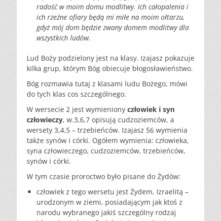
radość w moim domu
modlitwy. Ich całopalenia i
ich rzeźne ofiary będą mi miłe na
moim ołtarzu,
gdyż mój dom będzie zwany domem modlitwy dla
wszystkich ludów.
Lud Boży podzielony jest na klasy. Izajasz pokazuje
kilka grup, którym Bóg obiecuje błogosławieństwo.
Bóg rozmawia tutaj z klasami ludu Bożego, mówi
do tych klas cos szczególnego.
W wersecie 2 jest wymieniony
człowiek i syn
człowieczy
, w.3,6,7 opisują cudzoziemców, a
wersety 3,4,5 – trzebieńców. Izajasz 56 wymienia
także synów i córki. Ogółem wymienia: człowieka,
syna człowieczego, cudzoziemców, trzebieńców,
synów i córki.
W tym czasie proroctwo było pisane do Żydów:
człowiek
z tego wersetu jest Żydem, Izraelitą –
urodzonym w ziemi,
posiadającym jak ktoś z
narodu wybranego jakiś szczególny rodzaj