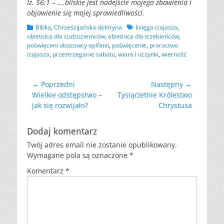
Iz. 56:1 – ….bliskie jest nadejście mojego zbawienia i
objawienie się mojej sprawiedliwości.
Kategorii
Tagów
Biblia
,
Chrześcijańska doktryna
księga izajasza
,
obietnica dla cudzoziemców
,
obietnica dla trzebieńców
,
poświęceni obozowcy epifanii
,
poświęcenie
,
proroctwo
izajasza
,
przestrzeganie sabatu
,
wiara i uczynki
,
wierność
Nawigacja
← Poprzedni
Następny →
Poprzedni
Następny
Wielkie odstępstwo –
Tysiącletnie Królestwo
wpisu
wpis:
wpis:
jak się rozwijało?
Chrystusa
Dodaj komentarz
Twój adres email nie zostanie opublikowany.
Wymagane pola są oznaczone
*
Komentarz
*