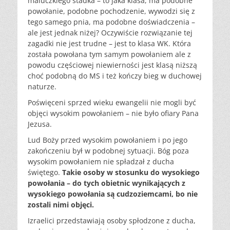
maluczkiego stadka – to jaka klasa, ma podobne
powołanie, podobne pochodzenie, wywodzi się z
tego samego pnia, ma podobne doświadczenia –
ale jest jednak niżej? Oczywiście rozwiązanie tej
zagadki nie jest trudne – jest to klasa WK. Która
została powołana tym samym powołaniem ale z
powodu częściowej niewierności jest klasą niższą
choć podobną do MS i też kończy bieg w duchowej
naturze.
Poświęceni sprzed wieku ewangelii nie mogli być
objęci wysokim powołaniem – nie było ofiary Pana
Jezusa.
Lud Boży przed wysokim powołaniem i po jego
zakończeniu był w podobnej sytuacji. Bóg poza
wysokim powołaniem nie spładzał z ducha
świętego.
Takie osoby w stosunku do wysokiego
powołania – do tych obietnic wynikających z
wysokiego powołania są cudzoziemcami, bo nie
zostali nimi objęci.
Izraelici przedstawiają osoby spłodzone z ducha,