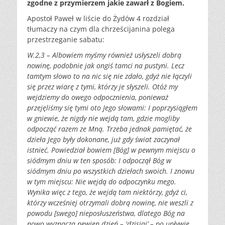
zgodne z przymierzem jakie zawarł z Bogiem.
Apostoł Paweł w liście do Żydów 4 rozdział
tłumaczy na czym dla chrześcijanina polega
przestrzeganie sabatu:
W.2,3 – Albowiem myśmy również usłyszeli dobrą
nowinę, podobnie jak ongiś tamci na pustyni. Lecz
tamtym słowo to na nic się nie zdało, gdyż nie łączyli
się przez wiarę z tymi, którzy je słyszeli.
Otóż my
wejdziemy do owego odpocznienia, ponieważ
przejęliśmy się tymi oto Jego słowami: I poprzysiągłem
w gniewie, że nigdy nie wejdą tam, gdzie mogliby
odpocząć razem ze Mną. Trzeba jednak pamiętać, że
dzieła Jego były dokonane, już gdy świat zaczynał
istnieć. Powiedział bowiem [Bóg] w pewnym miejscu o
siódmym dniu w ten sposób: I odpoczął Bóg w
siódmym dniu po wszystkich dziełach swoich. I znowu
w tym miejscu: Nie wejdą do odpoczynku mego.
Wynika więc z tego, że wejdą tam niektórzy, gdyż ci,
którzy wcześniej otrzymali dobrą nowinę, nie weszli z
powodu [swego] nieposłuszeństwa, dlatego Bóg na
nowo wyznacza pewien dzień – 'dzisiaj’ – po upływie