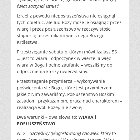
świat zaczynał istnieć
Izrael z powodu nieposłuszeństwa nie osiągnął
tych obietnic, ale lud Boży może je osiągnąć przez
wiarę i przez posłuszeństwo w rzeczywistości
stając się uczestnikami wiecznego Bożego
Królestwa.
Przestrzeganie sabatu o którym mówi Izajasz 56
….jest to wiara i odpoczynek w wierze, a więc
wiara w Boga i pełne zaufanie – weszliśmy do
odpocznienia którzy uwierzyliśmy.
Przestrzeganie przymierza – wykonywanie
poświęcenia się Bogu, które jest przymierzem
jakie z Nim zawarliśmy. Posłuszeństwo Boskim
zasadom, przykazaniom, praca nad charakterem –
realizacja woli Bożej, nie swojej.
Dwa warunki – dwa słowa to:
WIARA i
POSŁUSZEŃSTWO
.
w.
2
– Szczęśliwy (Błogosławiony) człowiek, który to
czyni, i syn
człowieczy, który się tego trzyma, który