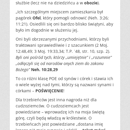
służbie (lecz nie na dziedzińcu a w
obozie
).
„Ich szczególnym miejscem zamieszkania był
pagórek
Ofel
, który pomogli odnowić (Neh. 3:26;
11:21). Osiedlili się oni bardzo blisko świątyni, aby
było im dogodnie w służeniu jej.
Oni byli obrzezanymi przychodniami, którzy byli
traktowani sprawiedliwie i z szacunkiem (2 Moj.
12:48,49; 3 Moj. 19:33,34; T.P. `48, str. 10, szp. 2).
Byli oni pośród tych, którzy ,,umiejętnie” i ,,rozumnie”
,,odłączyli się od narodów onych ziem do zakonu
Bożego”
Neh. 10:28,29
To co różni klasę POE od synów i córek i stawia ich
o wiele wyżej nad tymi, którzy są nazwani synami i
córkami –
POŚWIĘCENIE
!
Dla trzebieńców jest inna nagroda niż dla
cudzoziemców. O cudzoziemcach jest
powiedziane – wprowadzę ich na moja świętą
górę, czyli będą władzą w królestwie. O
trzebieńcach jest powiedziane „dostana imię