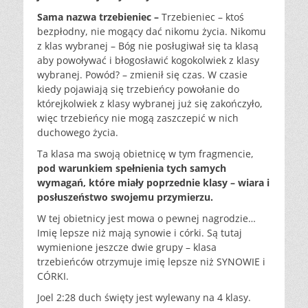
Sama nazwa trzebieniec –
Trzebieniec – ktoś
bezpłodny, nie mogący dać nikomu życia. Nikomu
z klas wybranej – Bóg nie posługiwał się ta klasą
aby powoływać i błogosławić kogokolwiek z klasy
wybranej. Powód? – zmienił się czas. W czasie
kiedy pojawiają się trzebieńcy powołanie do
którejkolwiek z klasy wybranej już się zakończyło,
więc trzebieńcy nie mogą zaszczepić w nich
duchowego życia.
Ta klasa ma swoją obietnicę w tym fragmencie,
pod warunkiem spełnienia tych samych
wymagań, które miały poprzednie klasy – wiara i
posłuszeństwo swojemu przymierzu.
W tej obietnicy jest mowa o pewnej nagrodzie…
Imię lepsze niż mają synowie i córki. Są tutaj
wymienione jeszcze dwie grupy – klasa
trzebieńców otrzymuje imię lepsze niż SYNOWIE i
CÓRKI.
Joel 2:28 duch święty jest wylewany na 4 klasy.