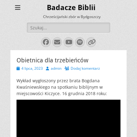
Badacze Biblii
Chrześcijański zbór w Bydgoszczy
Szukaj:
Facebook
E-
YouTube
Spotify
Link
mail
Obietnica dla trzebieńców
Opublikowano
Autor
4 lipca, 2023
admin
Dodaj komentarz
Wykład wygłoszony przez brata Bogdana
Kwaśniewskiego na spotkaniu biblijnym w
miejscowości Kiczyce. 16 grudnia 2018 roku: