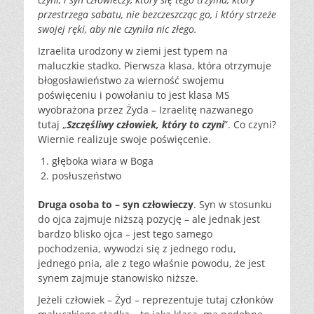
przestrzega sabatu, nie
bezczeszcząc go, i który strzeże
swojej ręki, aby nie czyniła
nic złego.
Izraelita urodzony w ziemi jest typem na
maluczkie stadko. Pierwsza klasa, która otrzymuje
błogosławieństwo za wierność swojemu
poświęceniu i powołaniu to jest klasa MS
wyobrażona przez Żyda – Izraelitę nazwanego
tutaj „
Szczęśliwy człowiek, który to czyni
”. Co czyni?
Wiernie realizuje swoje poświęcenie.
głęboka
wiara w Boga
posłuszeństwo
Druga osoba to – syn człowieczy
. Syn w stosunku
do ojca zajmuje niższą pozycję – ale jednak jest
bardzo blisko ojca – jest tego samego
pochodzenia, wywodzi się z jednego rodu,
jednego pnia,
ale z tego właśnie powodu, że jest
synem zajmuje stanowisko niższe
.
Jeżeli człowiek – Żyd – reprezentuje tutaj członków