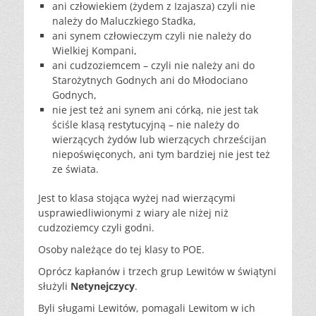
ani
człowiekiem (żydem z Izajasza) czyli nie
należy do Maluczkiego
Stadka,
ani
synem człowieczym czyli nie należy do
Wielkiej Kompani,
ani
cudzoziemcem – czyli nie należy ani do
Starożytnych Godnych ani
do Młodociano
Godnych,
nie
jest też ani synem ani córką, nie jest tak
ściśle klasą
restytucyjną – nie należy do
wierzących żydów lub wierzących
chrześcijan
niepoświęconych, ani tym bardziej nie jest też
ze
świata.
Jest to klasa stojąca wyżej nad wierzącymi
usprawiedliwionymi z wiary ale niżej niż
cudzoziemcy czyli godni.
Osoby należące do tej klasy to POE
.
Oprócz kapłanów i trzech grup Lewitów w świątyni
służyli
Netynejczycy
.
Byli sługami Lewitów, pomagali Lewitom w ich