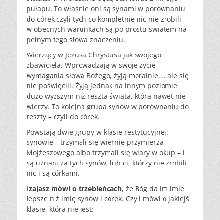
pułapu. To właśnie oni są synami w porównaniu
do córek czyli tych co kompletnie nic nie zrobili –
w obecnych warunkach są po prostu światem na
pełnym tego słowa znaczeniu.
Wierzący w Jezusa Chrystusa jak swojego
zbawiciela. Wprowadzają w swoje życie
wymagania słowa Bożego, żyją moralnie…. ale się
nie poświęcili. Żyją jednak na innym poziomie
dużo wyższym niż reszta świata, która nawet nie
wierzy. To kolejna grupa synów w porównaniu do
reszty – czyli do córek.
Powstają dwie grupy w klasie restytucyjnej:
synowie – trzymali się wiernie przymierza
Mojżeszowego albo trzymali się wiary w okup – i
są uznani za tych synów, lub ci, którzy nie zrobili
nic i są córkami.
Izajasz mówi o trzebieńcach
, że Bóg da im imię
lepsze niż imię synów i córek. Czyli mówi o jakiejś
klasie, która nie jest: