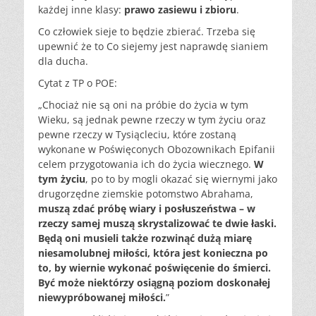
każdej inne klasy:
prawo zasiewu i zbioru
.
Co człowiek sieje to będzie zbierać. Trzeba się
upewnić że to Co siejemy jest naprawdę sianiem
dla ducha.
Cytat z TP o POE:
„
Chociaż nie są oni na próbie do życia w tym
Wieku, są jednak pewne rzeczy w tym życiu oraz
pewne rzeczy w Tysiącleciu, które zostaną
wykonane w Poświęconych Obozownikach Epifanii
celem przygotowania ich do życia wiecznego.
W
tym życiu
, po to by mogli okazać się wiernymi jako
drugorzędne ziemskie potomstwo Abrahama,
muszą zdać próbę wiary i posłuszeństwa
– w
rzeczy samej muszą skrystalizować te dwie łaski.
Będą oni musieli także rozwinąć dużą miarę
niesamolubnej miłości, która jest konieczna po
to, by wiernie wykonać poświęcenie do śmierci.
Być może niektórzy osiągną poziom doskonałej
niewypróbowanej miłości.
”