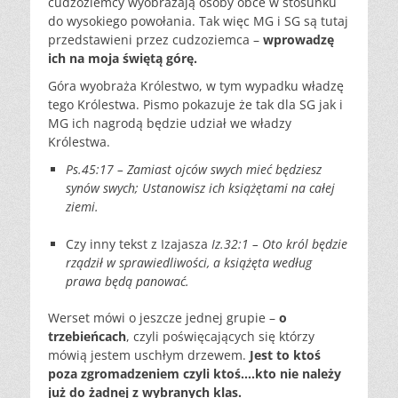
cudzoziemcy wyobrażają osoby obce w stosunku
do wysokiego powołania. Tak więc MG i SG są tutaj
przedstawieni przez cudzoziemca –
wprowadzę
ich na moja świętą górę.
Góra wyobraża Królestwo, w tym wypadku władzę
tego Królestwa. Pismo pokazuje że tak dla SG jak i
MG ich nagrodą będzie udział we władzy
Królestwa.
Ps.45:17
– Zamiast ojców swych mieć będziesz
synów swych; Ustanowisz ich
książętami na całej
ziemi.
Czy
inny tekst z Izajasza
Iz.32:1 – Oto król będzie
rządził w
sprawiedliwości, a książęta według
prawa będą panować.
Werset mówi o jeszcze jednej grupie –
o
trzebieńcach
, czyli poświęcających się którzy
mówią jestem uschłym drzewem.
J
est to ktoś
poza zgromadzeniem czyli ktoś….kto nie należy
już do żadnej z wybranych klas.