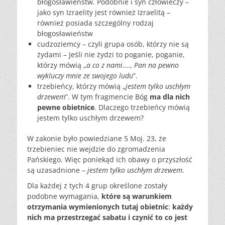
błogosławieństw. Podobnie i syn człowieczy –
jako syn Izraelity
jest również Izraelitą –
również posiada szczególny rodzaj
błogosławieństw
cudzoziemcy
– czyli grupa osób, którzy nie są
żydami – Jeśli nie żydzi
to poganie, poganie,
którzy mówią „
a co z nami
….,
Pan
na pewno
wykluczy mnie ze swojego ludu
”.
trzebieńcy,
którzy mówią „
jestem tylko uschłym
drzewem
”. W tym
fragmencie Bóg
ma dla nich
pewne obietnice
. Dlaczego
trzebieńcy mówią
jestem tylko uschłym drzewem?
W zakonie było powiedziane 5 Moj. 23, że
trzebieniec nie wejdzie do zgromadzenia
Pańskiego. Więc poniekąd ich obawy o przyszłość
są uzasadnione –
jestem tylko uschłym drzewem
.
Dla każdej z tych 4 grup określone zostały
podobne wymagania,
które są warunkiem
otrzymania wymienionych tutaj obietnic
:
każdy
nich ma przestrzegać sabatu i czynić to co jest