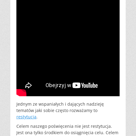
Jednym ze wspaniałych i dających nadzieję
tematów jaki sobie często rozważamy to
restytucja
.
Celem naszego poświęcenia nie jest restytucja.
Jest ona tylko środkiem do osiągnięcia celu. Celem