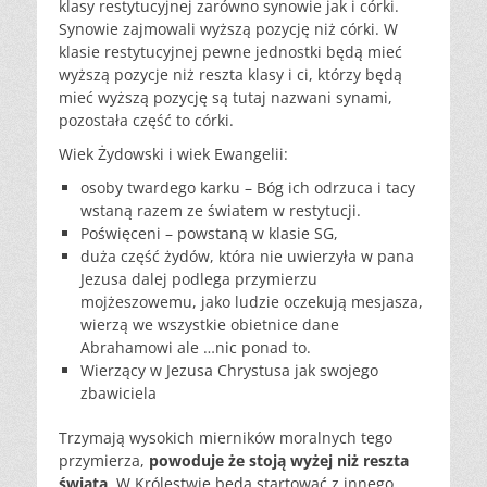
klasy restytucyjnej zarówno synowie jak i córki.
Synowie zajmowali wyższą pozycję niż córki. W
klasie restytucyjnej pewne jednostki będą mieć
wyższą pozycje niż reszta klasy i ci, którzy będą
mieć wyższą pozycję są tutaj nazwani synami,
pozostała część to córki.
Wiek Żydowski i wiek Ewangelii:
osoby
twardego karku – Bóg ich odrzuca i tacy
wstaną razem ze światem
w restytucji.
Poświęceni
– powstaną w klasie SG,
duża
część żydów, która nie uwierzyła w pana
Jezusa dalej podlega
przymierzu
mojżeszowemu, jako ludzie oczekują mesjasza,
wierzą we
wszystkie obietnice dane
Abrahamowi ale …nic ponad to.
Wierzący
w Jezusa Chrystusa jak swojego
zbawiciela
Trzymają wysokich mierników moralnych tego
przymierza,
powoduje że stoją wyżej niż reszta
świata
. W Królestwie będą startować z innego