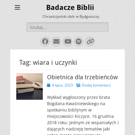
Badacze Biblii
Chrześcijański zbór w Bydgoszczy
Szukaj:
Facebook
E-
YouTube
Spotify
Link
mail
Tag:
wiara i uczynki
Obietnica dla trzebieńców
Opublikowano
4 lipca, 2023
Dodaj komentarz
Wykład wygłoszony przez brata
Bogdana Kwaśniewskiego na
spotkaniu biblijnym w
miejscowości Kiczyce. 16 grudnia
2018 roku: Jednym ze wspaniałych i
dających nadzieję tematów jaki