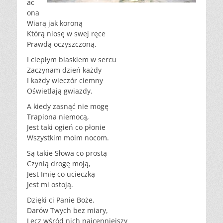
ac
ona
Wiarą jak koroną
Którą niosę w swej ręce
Prawdą oczyszczoną.
I ciepłym blaskiem w sercu
Zaczynam dzień każdy
I każdy wieczór ciemny
Oświetlają gwiazdy.
A kiedy zasnąć nie mogę
Trapiona niemocą,
Jest taki ogień co płonie
Wszystkim moim nocom.
Są takie Słowa co prostą
Czynią drogę moją,
Jest Imię co ucieczką
Jest mi ostoją.
Dzięki ci Panie Boże.
Darów Twych bez miary,
Lecz wśród nich najcenniejszy