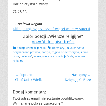
Dar najczystszej wiary.
31.01.11.
–
Czesława-Regina
Kliknij tutaj, by przeczytać więcej wierszy Autorki
Zbiór poezji „Wiersze religijne”
–
powrót do spisu treści
–
Kategorii
Tagów
Poezja chrześcijańska
dar wiary
,
jezus chrystus
,
oczyszczona prawda
,
poezja
,
regina pisać zaczyna
,
słowo
boże
,
uwierzyć
,
wiara
,
wiersze chrześcijańskie
,
wiersze
religijne
Nawigacja
← Poprzedni
Następny →
Poprzedni
Następny
Choć Ucisk Wielki
Dziękuję Ci Boże
wpisu
wpis:
wpis:
Dodaj komentarz
Twój adres email nie zostanie opublikowany.
Wymagane pola są oznaczone
*