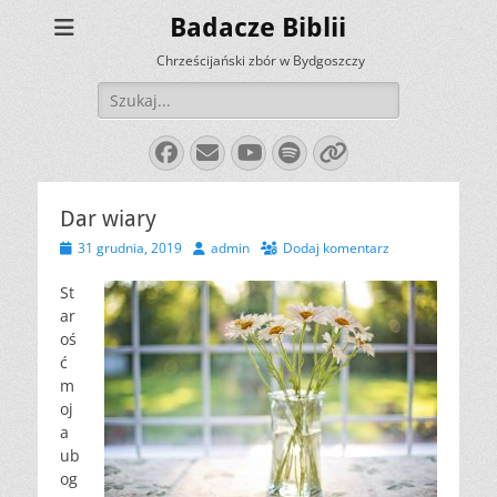
Badacze Biblii
Chrześcijański zbór w Bydgoszczy
Szukaj:
Facebook
E-
YouTube
Spotify
Link
mail
Dar wiary
Opublikowano
Autor
31 grudnia, 2019
admin
Dodaj komentarz
St
ar
oś
ć
m
oj
a
ub
og