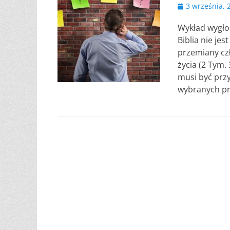
Opublikowano
3 września, 
Wykład wygłos
Biblia nie je
przemiany czł
życia (2 Tym.
musi być prz
wybranych prz