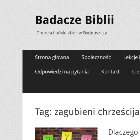
Badacze Biblii
Chrześcijański zbór w Bydgoszczy
Menu
Przejdź
Strona główna
Społeczność
Lekcje 
do
zawartości
Odpowiedzi na pytania
Kontakt
Cie
Tag:
zagubieni chrześcija
Dlaczego 