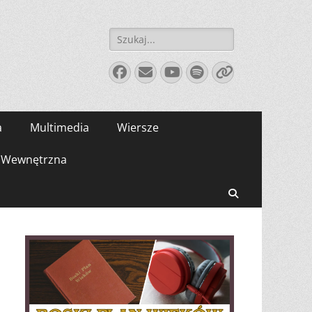
Szukaj:
Facebook
E-
YouTube
Spotify
Link
mail
a
Multimedia
Wiersze
Wewnętrzna
Search