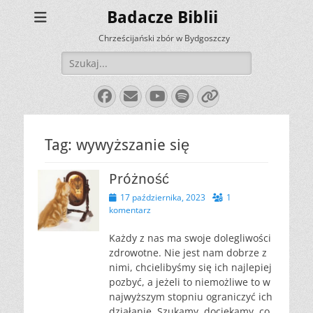
Badacze Biblii
Chrześcijański zbór w Bydgoszczy
Szukaj:
Facebook
E-
YouTube
Spotify
Link
mail
Tag:
wywyższanie się
Próżność
Opublikowano
17 października, 2023
1
komentarz
Każdy z nas ma swoje dolegliwości
zdrowotne. Nie jest nam dobrze z
nimi, chcielibyśmy się ich najlepiej
pozbyć, a jeżeli to niemożliwe to w
najwyższym stopniu ograniczyć ich
działanie. Szukamy, dociekamy, co