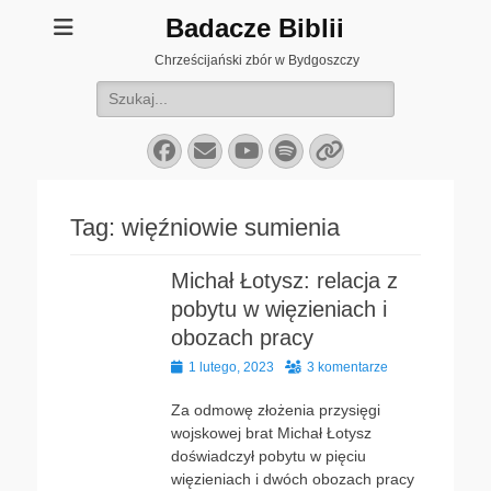
Badacze Biblii
Chrześcijański zbór w Bydgoszczy
Szukaj:
Facebook
E-
YouTube
Spotify
Link
mail
Tag:
więźniowie sumienia
Michał Łotysz: relacja z
pobytu w więzieniach i
obozach pracy
Opublikowano
1 lutego, 2023
3 komentarze
Za odmowę złożenia przysięgi
wojskowej brat Michał Łotysz
doświadczył pobytu w pięciu
więzieniach i dwóch obozach pracy