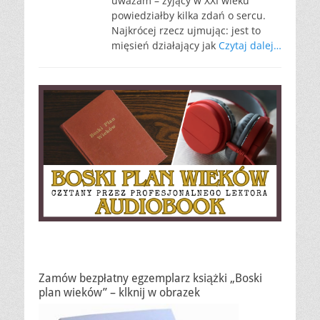
uważam – żyjący w XXI wieku
powiedziałby kilka zdań o sercu.
Najkrócej rzecz ujmując: jest to
mięsień działający jak
Czytaj dalej…
Zamów bezpłatny egzemplarz książki „Boski
plan wieków” – klknij w obrazek