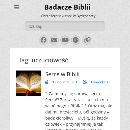
Badacze Biblii
Chrześcijański zbór w Bydgoszczy
Szukaj:
Facebook
E-
YouTube
Spotify
Link
mail
Tag:
uczuciowość
Serce w Biblii
Opublikowano
19 listopada, 2018
2 komentarze
* Zajmijmy się sprawą serca. –
Serca!? Zaraz, zaraz… a co to ma
wspólnego z Biblią? * Otóż ma, ale
daj mi, przyjacielu, pół godziny –
bądź cierpliwy… Myślę, że każdy
człowiek – przynajmniej ja tak