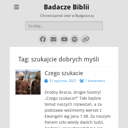
Badacze Biblii
Chrześcijański zbór w Bydgoszczy
Szukaj:
Facebook
E-
YouTube
Spotify
Link
mail
Tag:
szukajcie dobrych myśli
Czego szukacie
Opublikowano
31 stycznia, 2021
1 komentarz
Drodzy Bracia, drogie Siostry!
„Czego szukacie?” Taki będzie
temat naszych rozważań, a za
podstawe weźmiemy werset z
Ewangelii wg Jana 1:38. Za naszym
Panem szło wtedy dwóch ludzi,