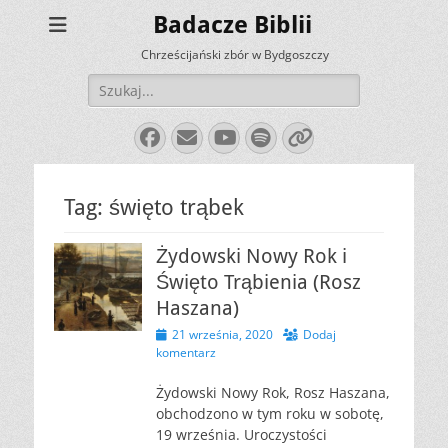
Badacze Biblii
Chrześcijański zbór w Bydgoszczy
Szukaj:
Facebook
E-
YouTube
Spotify
Link
mail
Tag:
święto trąbek
Żydowski Nowy Rok i
Święto Trąbienia (Rosz
Haszana)
Opublikowano
21 września, 2020
Dodaj
komentarz
Żydowski Nowy Rok, Rosz Haszana,
obchodzono w tym roku w sobotę,
19 września. Uroczystości