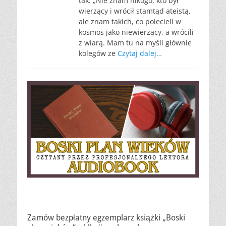
tak: „Nie znam nikogo, kto był
wierzący i wrócił stamtąd ateistą,
ale znam takich, co polecieli w
kosmos jako niewierzący, a wrócili
z wiarą. Mam tu na myśli głównie
kolegów ze
Czytaj dalej…
Zamów bezpłatny egzemplarz książki „Boski