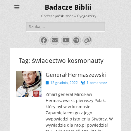
Badacze Biblii
Chrześcijański zbór w Bydgoszczy
Szukaj:
Facebook
E-
YouTube
Spotify
Link
mail
Tag:
świadectwo kosmonauty
Generał Hermaszewski
Opublikowano
12 grudnia, 2022
1 komentarz
Zmarł generał Mirosław
Hermaszewski, pierwszy Polak,
który był w w kosmosie.
Zapamiętałem go z jego
wypowiedzi o istnieniu Stwórcy. W
wywiadzie dla nto.pl powiedział