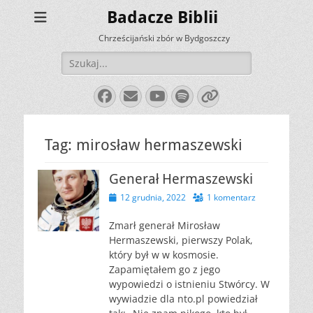
Badacze Biblii
Chrześcijański zbór w Bydgoszczy
Szukaj:
Facebook
E-
YouTube
Spotify
Link
mail
Tag:
mirosław hermaszewski
Generał Hermaszewski
Opublikowano
12 grudnia, 2022
1 komentarz
Zmarł generał Mirosław
Hermaszewski, pierwszy Polak,
który był w w kosmosie.
Zapamiętałem go z jego
wypowiedzi o istnieniu Stwórcy. W
wywiadzie dla nto.pl powiedział