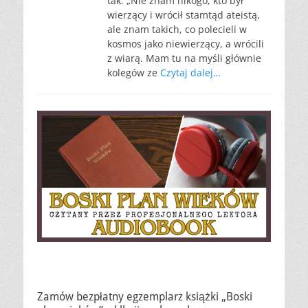
tak: „Nie znam nikogo, kto był
wierzący i wrócił stamtąd ateistą,
ale znam takich, co polecieli w
kosmos jako niewierzący, a wrócili
z wiarą. Mam tu na myśli głównie
kolegów ze
Czytaj dalej…
Zamów bezpłatny egzemplarz książki „Boski