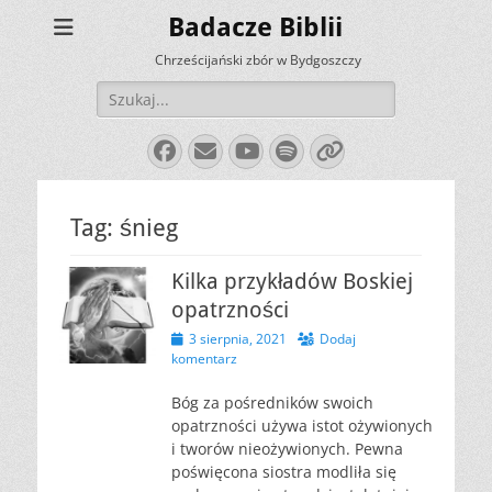
Badacze Biblii
Chrześcijański zbór w Bydgoszczy
Szukaj:
Facebook
E-
YouTube
Spotify
Link
mail
Tag:
śnieg
Kilka przykładów Boskiej
opatrzności
Opublikowano
3 sierpnia, 2021
Dodaj
komentarz
Bóg za pośredników swoich
opatrzności używa istot ożywionych
i tworów nieożywionych. Pewna
poświęcona siostra modliła się