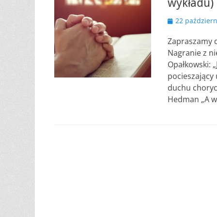
wykładu)
Opublikowano
22 październ
Zapraszamy d
Nagranie z ni
Opałkowski: „
pocieszający 
duchu chorych
Hedman „A wi