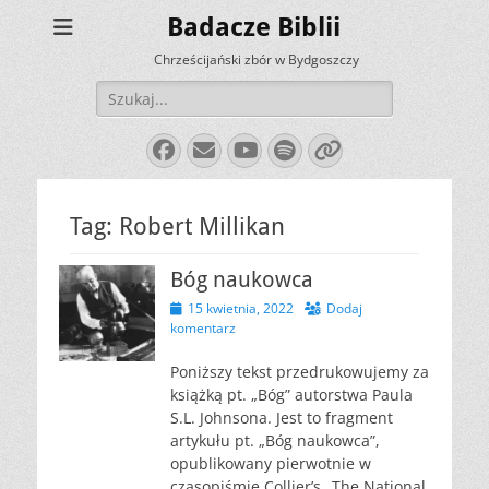
Badacze Biblii
Chrześcijański zbór w Bydgoszczy
Szukaj:
Facebook
E-
YouTube
Spotify
Link
mail
Tag:
Robert Millikan
Bóg naukowca
Opublikowano
15 kwietnia, 2022
Dodaj
komentarz
Poniższy tekst przedrukowujemy za
książką pt. „Bóg” autorstwa Paula
S.L. Johnsona. Jest to fragment
artykułu pt. „Bóg naukowca”,
opublikowany pierwotnie w
czasopiśmie Collier’s „The National