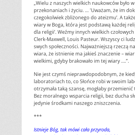
„Wielu z naszych wielkich naukowców było w r
przekonaniach i życiu. … 'Uważam, że im dok
czegokolwiek zbliżonego do ateizmu’. A takż
wiary w Boga, która jest podstawą każdej reli
dla religii’. Weźmy innych wielkich czołowy
Clerk-Maxwell, Louis Pasteur. Wszyscy ci ludzi
swych społeczności. Najważniejszą rzeczą na
wiara, że istnienie ma jakieś znaczenie – wia
wielkimi, gdyby brakowało im tej wiary ….”.
Nie jest czymś nieprawdopodobnym, że kied
laboratoriach to, co Słońce robi w swoim l
otrzymała taką szansę, mogłaby przemienić t
Bez moralnego wsparcia religii, bez ducha słu
jedynie środkami naszego zniszczenia.
***
Istnieje Bóg, tak mówi cała przyroda,