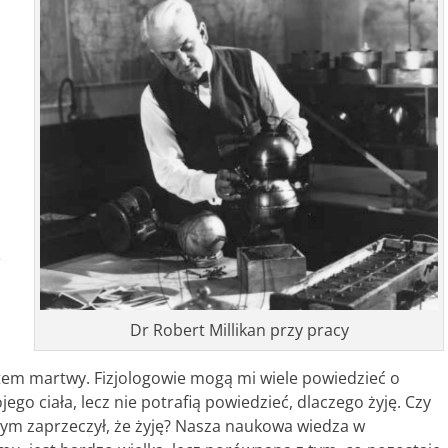
,
Dr Robert Millikan przy pracy
jestem martwy. Fizjologowie mogą mi wiele powiedzieć o
o ciała, lecz nie potrafią powiedzieć, dlaczego żyję. Czy
ym zaprzeczył, że żyję? Nasza naukowa wiedza w