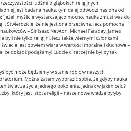
zeczywistości ludźmi o głębokich religijnych
ładniej jest badana nauka, tym dalej odwodzi nas ona od
e: 'Jeżeli myślicie wystarczająco mocno, nauka zmusi was do
gii. Stwierdzicie, że nie jest ona przeciwna, lecz pomocna
ch naukowców – Sir Isaac Newton, Michael Faraday, James
e byli nie tylko religijni, lecz także wiernymi członkami
 świecie jest bowiem wiara w wartości moralne i duchowe –
ra, że dokądś podążamy! Ludzie ci raczej nie byliby tak
yś być może będziemy w stanie robić w naszych
aboratorium. Można zatem wyobrazić sobie, że gdyby nauka
en świat za życia jednego pokolenia. Jednak w jakim celu?
żby, który jest istotą religii – nasze nowe władze byłyby