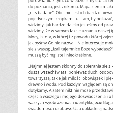
porównaniu z tym, co wiedzieliśmy sto lat te
do poznania, jest znikoma. Mapa ziemi miała
„niezbadane”. Obecnie jest ich bardzo niewi
pojedynczymi kropkami tu i tam, by pokazać,
widzimy, jak bardzo daleko jesteśmy od pra
widzimy, że w samym fakcie uznania naszej ig
Mocy, Istoty, w której i z powodu której żyje
jak byśmy Go nie nazwali. Nie interesuje mni
się z waszą; „Izali tajemnice Boże wybadasz?
muszą być mgliste i nieokreślone.
„Najmniej jestem skłonny do spierania się z k
duszą wszechświata, ponieważ duch, osobowoś
towarzyszą, takie jak miłość, obowiązek i pięk
drewno i woda. Pod każdym względem są one 
dotykamy. A zatem nikt nie może przedstawi
częścią waszego i mojego doświadczenia i o k
waszych wyobrażeniach identyfikujecie Boga
świadomość i osobowość, a dokładniej nad