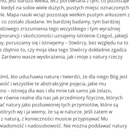
mu, jest bardzo wielka, lecz porównana z tym, co pozostaje
 kiedyś na sobie wiele dużych, pustych miejsc oznaczonych
ele. Mapa nauki wciąż pozostaje wielkim pustym arkuszem z
 co zostało zbadane. Im bardziej badamy, tym bardziej
wdziwego zrozumienia tego wszystkiego i tym wyraźniej
norancji i skończoności uznajemy istnienie Czegoś, jakiejś
my, poruszamy się i istniejemy – Stwórcy, bez względu na to
e zbytnio to, czy moja idea tego Stwórcy dokładnie zgadza
” Zarówno wasze wyobrażenia, jak i moje z natury rzeczy
imś, kto uduchawia naturę i twierdzi, że dla niego Bóg jest
ć i wszystkie te abstrakcyjne pojęcia, jakie mu
no – istnieją dla was i dla mnie tak samo jak żelazo,
równie realne dla nas jak przedmioty fizyczne, których
ać natury jako pozbawionej tych przymiotów, które są
tórych wy i ja wiemy, że są w naturze. Jeśli zatem w
 z naturą, z konieczności musicie przypisywać Mu
świadomość i nadosobowość. Nie można poddawać natury