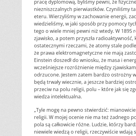
pracę dyplomową, byliśmy pewni, że fizyczn
niezniszczalnych pierwiastków. Czyniliśmy ta
eteru. Wierzyliśmy w zachowanie energii, z
wiedzieliśmy, w jaki sposób przy pomocy tyc
tego o wiele mniej pewni niż wtedy. W 1895 
zjawisko, a potem przyszła radioaktywność, k
ostatecznymi rzeczami, że atomy stale podleg
że prawa elektromagnetyczne nie mają zast
Einstein doszedł do wniosku, że masa i ener
wcześniejsze rozróżnienie między zjawiskam
odrzucone. Jestem zatem bardzo ostrożny w 
będą trwały wiecznie, a jeszcze bardziej os
przeciw na polu religii, polu – które jak się
wiedza intelektualna.
„Tyle mogę na pewno stwierdzić: mianowicie
religii. W mojej ocenie nie ma też żadnego p
pola są całkowicie różne. Ludzie, którzy bar
niewiele wiedzą o religii, rzeczywiście wdają 