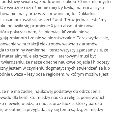
e podstawy świata są zbudowane z około 70 niezmiennych i
kże wyraźne rozróżnienie między fizyką materii a fizyką
achowanie masy oraz w zachowanie pędu. Dokładnie
h zasad poruszał się wszechświat. Teraz jednak jesteśmy
roku pojawiły się promienie X jako absolutnie nowe
tóra pokazała nam, że 'pierwiastki’ wcale nie są
ają zmianom i że nie są niezniszczalne. Teraz wydaje się,
osowania w interakcji elektronów wewnątrz atomów.
gia to terminy wymienne, i teraz wszyscy zgadzamy się, że
i materialnymi, elektrycznymi i eterowymi musi być
twierdzeniu, że nasze obecne naukowe pojęcia i hipotezy
trożny jestem w czynieniu dogmatycznych stwierdzeń za lub
 zgodnie uważa – leży poza regionem, w którym możliwa jest
, że nie ma żadnej naukowej podstawy do odrzucenia
owodu dla konfliktu między nauką a religią, ponieważ ich
dzo niewiele wiedzą o nauce, oraz ludzie, którzy bardzo
się w kłótnie, a przyglądający się temu sądzą, że między