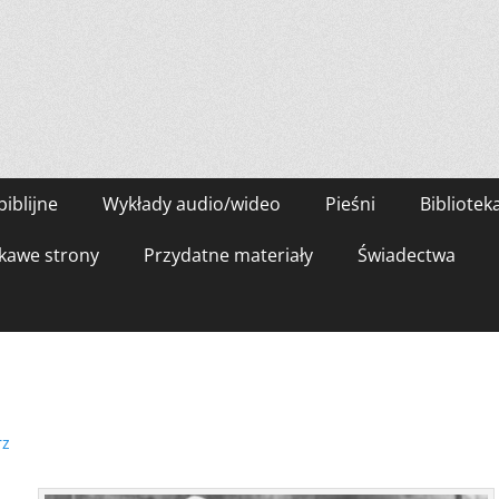
biblijne
Wykłady audio/wideo
Pieśni
Bibliotek
kawe strony
Przydatne materiały
Świadectwa
rz