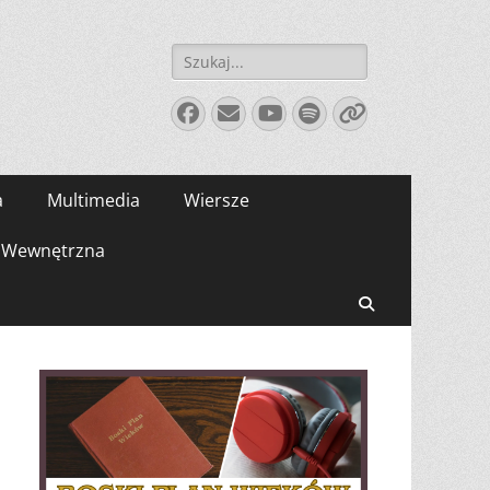
Szukaj:
Facebook
E-
YouTube
Spotify
Link
mail
a
Multimedia
Wiersze
Wewnętrzna
Search