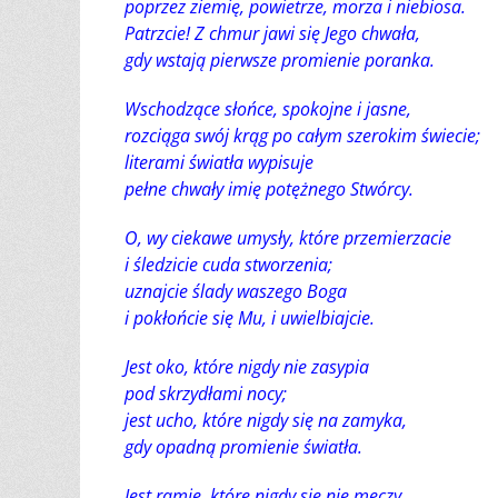
poprzez ziemię, powietrze, morza i niebiosa.
Patrzcie! Z chmur jawi się Jego chwała,
gdy wstają pierwsze promienie poranka.
Wschodzące słońce, spokojne i jasne,
rozciąga swój krąg po całym szerokim świecie;
literami światła wypisuje
pełne chwały imię potężnego Stwórcy.
O, wy ciekawe umysły, które przemierzacie
i śledzicie cuda stworzenia;
uznajcie ślady waszego Boga
i pokłońcie się Mu, i uwielbiajcie.
Jest oko, które nigdy nie zasypia
pod skrzydłami nocy;
jest ucho, które nigdy się na zamyka,
gdy opadną promienie światła.
Jest ramię, które nigdy się nie męczy,