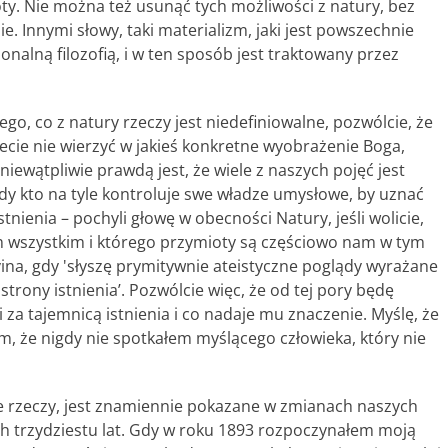
oty. Nie można też usunąć tych możliwości z natury, bez
ie. Innymi słowy, taki materializm, jaki jest powszechnie
jonalną filozofią, i w ten sposób jest traktowany przez
tego, co z natury rzeczy jest niedefiniowalne, pozwólcie, że
cie nie wierzyć w jakieś konkretne wyobrażenie Boga,
niewątpliwie prawdą jest, że wiele z naszych pojęć jest
dy kto na tyle kontroluje swe władze umysłowe, by uznać
ienia – pochyli głowę w obecności Natury, jeśli wolicie,
 tym wszystkim i którego przymioty są częściowo nam w tym
vina, gdy 'słyszę prymitywnie ateistyczne poglądy wyrażane
 strony istnienia’. Pozwólcie więc, że od tej pory będę
 za tajemnicą istnienia i co nadaje mu znaczenie. Myślę, że
m, że nigdy nie spotkałem myślącego człowieka, który nie
ze rzeczy, jest znamiennie pokazane w zmianach naszych
ch trzydziestu lat. Gdy w roku 1893 rozpoczynałem moją