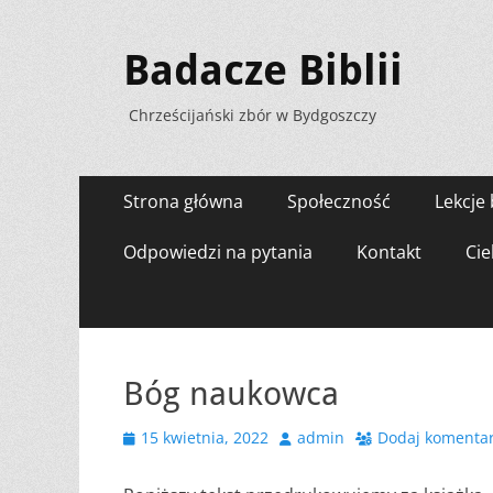
Badacze Biblii
Chrześcijański zbór w Bydgoszczy
Menu
Przejdź
Strona główna
Społeczność
Lekcje 
do
zawartości
Odpowiedzi na pytania
Kontakt
Cie
Bóg naukowca
Opublikowano
Autor
15 kwietnia, 2022
admin
Dodaj komenta