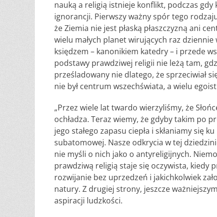
nauką a religią istnieje konflikt, podczas gd
ignorancji. Pierwszy ważny spór tego rodzaj
że Ziemia nie jest płaską płaszczyzną ani cen
wielu małych planet wirujących raz dziennie 
księdzem – kanonikiem katedry – i przede wszy
podstawy prawdziwej religii nie leżą tam, gd
prześladowany nie dlatego, że sprzeciwiał się
nie był centrum wszechświata, a wielu egoi
„Przez wiele lat twardo wierzyliśmy, że Słońc
ochładza. Teraz wiemy, że gdyby takim po p
jego stałego zapasu ciepła i skłaniamy się ku
subatomowej. Nasze odkrycia w tej dziedzinie
nie myśli o nich jako o antyreligijnych. Nie
prawdziwą religią staje się oczywista, kiedy p
rozwijanie bez uprzedzeń i jakichkolwiek za
natury. Z drugiej strony, jeszcze ważniejszym
aspiracji ludzkości.