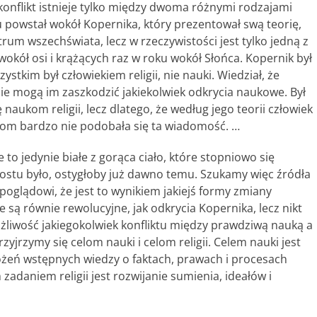
y konflikt istnieje tylko między dwoma różnymi rodzajami
u powstał wokół Kopernika, który prezentował swą teorię,
trum wszechświata, lecz w rzeczywistości jest tylko jedną z
wokół osi i krążących raz w roku wokół Słońca. Kopernik był
stkim był człowiekiem religii, nie nauki. Wiedział, że
zie mogą im zaszkodzić jakiekolwiek odkrycia naukowe. Był
 naukom religii, lecz dlatego, że według jego teorii człowiek
stom bardzo nie podobała się ta wiadomość. …
e to jedynie białe z gorąca ciało, które stopniowo się
rostu było, ostygłoby już dawno temu. Szukamy więc źródła
 poglądowi, że jest to wynikiem jakiejś formy zmiany
 są równie rewolucyjne, jak odkrycia Kopernika, lecz nikt
możliwość jakiegokolwiek konfliktu między prawdziwą nauką a
rzyjrzymy się celom nauki i celom religii. Celem nauki jest
łożeń wstępnych wiedzy o faktach, prawach i procesach
 zadaniem religii jest rozwijanie sumienia, ideałów i