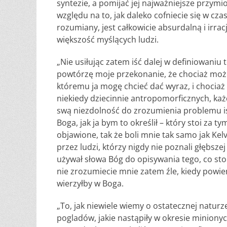
syntezie, a pomijać jej najważniejsze przymi
względu na to, jak daleko cofniecie się w czas
rozumiany, jest całkowicie absurdalną i irrac
większość myślących ludzi.
„Nie usiłując zatem iść dalej w definiowaniu 
powtórzę moje przekonanie, że chociaż może
któremu ja mogę chcieć dać wyraz, i chociaż 
niekiedy dziecinnie antropomorficznych, każ
swą niezdolność do zrozumienia problemu istn
Boga, jak ja bym to określił – który stoi za
objawione, tak że boli mnie tak samo jak Kel
przez ludzi, którzy nigdy nie poznali głębszej
używał słowa Bóg do opisywania tego, co stoi
nie zrozumiecie mnie zatem źle, kiedy powie
wierzyłby w Boga.
„To, jak niewiele wiemy o ostatecznej natur
pogladów, jakie nastąpiły w okresie miniony