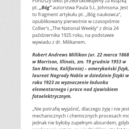
Poniższy tekst przedrukowujemy za książką
pt.
„Bóg”
autorstwa Paula S.L. Johnsona. Jest
to fragment artykułu pt. „Bóg naukowca”,
opublikowany pierwotnie w czasopiśmie
Collier’s „The National Weekly” z dnia 24
października 1925 roku, na podstawie
wywiadu z dr. Milikanem.
Robert Andrews Millikan (ur. 22 marca 1868
w Morrison, Illinois, zm. 19 grudnia 1953 w
San Marino, Kalifornia) – amerykański fizyk
laureat Nagrody Nobla w dziedzinie fizyki w
roku 1923 za wyznaczenie ładunku
elementarnego i prace nad zjawiskiem
fotoelektrycznym.
„Nie potrafię wyjaśnić, dlaczego żyję i nie 
mechanicznych i chemicznych procesach mojeg
jednak nie byłoby zupełnym absurdem, gdyb