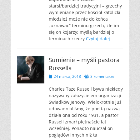
starsi/bardziej tradycyjni – grzechy
wymieniane przez kościół katolicki
młodzież może nie do końca
„uznawać” terminu grzech; źle im
się on kojarzy; myślą bardziej o
terminach rzeczy
Czytaj dalej…
Sumienie – myśli pastora
Russella
Opublikowano
24 marca, 2018
3 komentarze
Charles Taze Russell bywa niekiedy
nazywany założycielem organizacji
Świadków Jehowy. Wielokrotnie już
udowadnialiśmy, że pod tą nazwą
działa ona od roku 1931, a pastor
Russell zmarł piętnaście lat
wcześniej. Ponadto nauczał on
poglądów innych niż ta