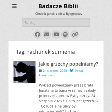
Badacze Biblii
Chrześcijański zbór w Bydgoszczy
Szukaj:
Facebook
E-
YouTube
Spotify
Link
mail
Tag:
rachunek sumienia
Jakie grzechy popełniamy?
Opublikowano
24 sierpnia, 2025
Dodaj
komentarz
Wykład powiedziany przez brata
Jonatana Urbana w ramach szkoły
proroczej zboru w Bydgoszczy, 24
sierpnia 2025 r. Co to jest grzech? –
Co ludzie na ulicy by
odpowiedzieli? Ludzie