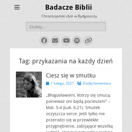
Badacze Biblii
Chrześcijański zbór w Bydgoszczy
Szukaj:
Facebook
E-
YouTube
Spotify
Link
mail
Tag:
przykazania na każdy dzień
Ciesz się w smutku
Opublikowano
1 lutego, 2021
Dodaj komentarz
„Błogosławieni, którzy się smucą,
ponieważ oni będą pocieszeni” –
Mat. 5:4 (Łuk. 6:21). Smutek
oczyszcza serce. Jeśli tylko nie
przerodzi się w przewlekłe
przygnębienie, zabijające wszelką