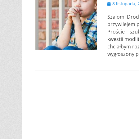
Opublikowano
8 listopada,
Szalom! Drodz
przywilejem 
Proście – szu
kwestii modli
chciałbym ro
wygłoszony pr