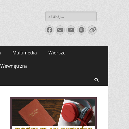
Szukaj:
Facebook
E-
YouTube
Spotify
Link
mail
a
Multimedia
Wiersze
Wewnętrzna
Search