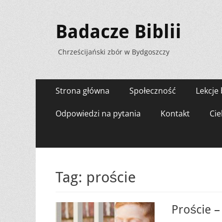
Badacze Biblii
Chrześcijański zbór w Bydgoszczy
Menu
Przejdź
Strona główna
Społeczność
Lekcje 
do
zawartości
Odpowiedzi na pytania
Kontakt
Cie
Tag:
proście
Proście –