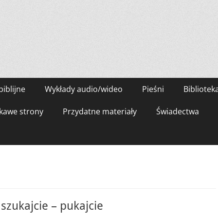
biblijne
Wykłady audio/wideo
Pieśni
Bibliotek
kawe strony
Przydatne materiały
Świadectwa
 szukajcie – pukajcie