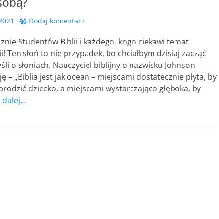
sobą?
 2021
Dodaj komentarz
nie Studentów Biblii i każdego, kogo ciekawi temat
ii! Ten słoń to nie przypadek, bo chciałbym dzisiaj zacząć
li o słoniach. Nauczyciel biblijny o nazwisku Johnson
ję – „Biblia jest jak ocean – miejscami dostatecznie płyta, by
brodzić dziecko, a miejscami wystarczająco głęboka, by
j dalej…