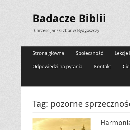
Badacze Biblii
Chrześcijański zbór w Bydgoszczy
Menu
Przejdź
Strona główna
Społeczność
Lekcje 
do
zawartości
Odpowiedzi na pytania
Kontakt
Cie
Tag:
pozorne sprzeczności
Harmonia 