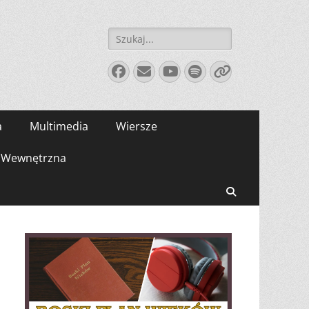
Szukaj:
Facebook
E-
YouTube
Spotify
Link
mail
a
Multimedia
Wiersze
Wewnętrzna
Search