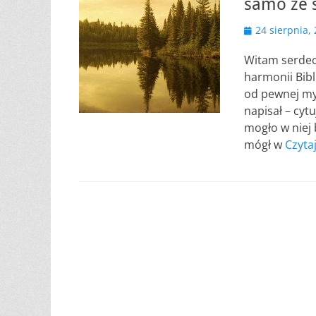
samo ze 
Opublikowano
24 sierpnia,
Witam serdecz
harmonii Bibl
od pewnej myś
napisał – cytu
mogło w niej 
mógł w
Czyta