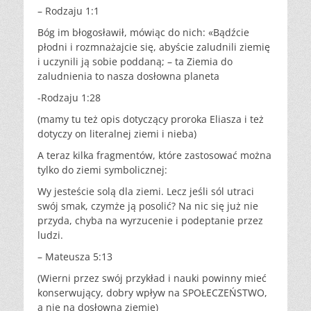
– Rodzaju 1:1
Bóg im błogosławił, mówiąc do nich: «Bądźcie
płodni i rozmnażajcie się, abyście zaludnili ziemię
i uczynili ją sobie poddaną; – ta Ziemia do
zaludnienia to nasza dosłowna planeta
-Rodzaju 1:28
(mamy tu też opis dotyczący proroka Eliasza i też
dotyczy on literalnej ziemi i nieba)
A teraz kilka fragmentów, które zastosować można
tylko do ziemi symbolicznej:
Wy jesteście solą dla ziemi. Lecz jeśli sól utraci
swój smak, czymże ją posolić? Na nic się już nie
przyda, chyba na wyrzucenie i podeptanie przez
ludzi.
– Mateusza 5:13
(Wierni przez swój przykład i nauki powinny mieć
konserwujący, dobry wpływ na SPOŁECZEŃSTWO,
a nie na dosłowną ziemię)