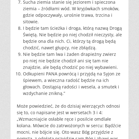
Sucha ziemia stanie się jeziorem i spieczona
ziemia – źródłami wód. W kryjówkach smoków,
gdzie odpoczywały, urośnie trawa, trzcina i
sitowie.
I będzie tam ścieżka i droga, którą nazwą Drogą
Świętą. Nie będzie po niej chodził nieczysty, ale
będzie ona dla nich. Ci, którzy tą drogą będą
chodzić, nawet głupcy, nie zbłądzą.
Nie będzie tam lwa i żaden drapieżny zwierz
po niej nie będzie chodził ani się tam nie
znajdzie, ale będą chodzić po niej wybawieni.
Odkupieni PANA powrócą i przyjdą na Syjon ze
śpiewem, a wieczna radość będzie na ich
głowach. Dostąpią radości i wesela, a smutek i
wzdychanie znikną.”
Może powiedzieć, że do dzisiaj wierzących odnosi
się to, co napisane jest w wersetach 3 i 4:
„Wzmacniajcie osłabłe ręce i posilcie omdlałe
kolana. Mówcie do zatrwożonych w sercu: Bądźcie
mocni, nie bójcie się. Oto wasz Bóg przyjdzie z
pomstą, z odpłatą przyjdzie sam Bóg i zbawi was.„