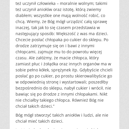
też uczynił człowieka – moralnie wolnym; takimi
też uczynił aniołów oraz istotę, którą zwiemy
diabłem; wszystkie one mają wolność robić, co
chcą. Wiemy, że Bóg mógł urządzić całą sprawę
inaczej, tak jak to się czasem przedstawia w
następujący sposób: Większość z was ma dzieci.
Chcecie posłać chłopaka po cukier do sklepu. Po
drodze zatrzymuje się on i bawi z innymi
chłopcami, zajmuje mu to do powrotu więcej
czasu. Ale załóżmy, że macie chłopca, który
zamiast płuc i żołądka oraz innych organów ma w
sobie pełno kółek, sprężynek itp. Gdybyście chcieli
posłać go po cukier, po prostu skierowalibyście go
w odpowiednią stronę i wystartowali; poszedłby
bezpośrednio do sklepu, nabył cukier i wrócił, nie
bawiąc się po drodze z innymi chłopakami. Nikt
nie chciałby takiego chłopca. Również Bóg nie
chciał takich dzieci.”
Bóg mógł stworzyć takich aniołów i ludzi, ale nie
chciał mieć takich dzieci.