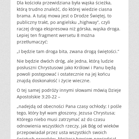
Dla kościoła przewidziana była wąska ścieżka,
którą trudno znaleźć, do której wiedzie ciasna
brama. A tutaj mowa jest o Drodze Świętej, to
publiczny trakt, po angielsku „highway”, czyli
raczej droga ekspresowa niż górska, wąska droga.
Lepiej ten fragment wersetu 8 można
przetłumaczyć:
„I będzie tam droga bita, zwana drogą świętości.”
Nie będzie dwóch dróg, ale jedna, którą ludzie
posłuszni Chrystusowi jako Królowi i Panu będą
powoli postępować i ostatecznie na jej końcu
znajdą doskonałość i życie wieczne.
O tej samej podróży innymi słowami mówią Dzieje
Apostolskie 3:20-22 –
„nadejdą od obecności Pana czasy ochłody; I pośle
tego, który był wam głoszony, Jezusa Chrystusa;
Którego niebo musi zatrzymać aż do czasu
odnowienia wszystkich rzeczy, jak Bóg od wieków
przepowiadał przez usta wszystkich swoich
świętych proroków. Mojżesz bowiem powiedział