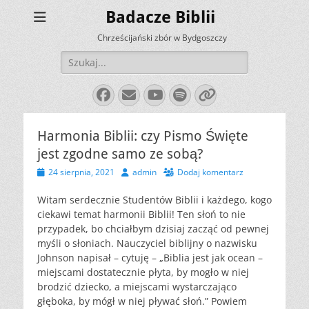
Badacze Biblii
Chrześcijański zbór w Bydgoszczy
Szukaj:
Facebook
E-
YouTube
Spotify
Link
mail
Harmonia Biblii: czy Pismo Święte
jest zgodne samo ze sobą?
Opublikowano
Autor
24 sierpnia, 2021
admin
Dodaj komentarz
Witam serdecznie Studentów Biblii i każdego, kogo
ciekawi temat harmonii Biblii! Ten słoń to nie
przypadek, bo chciałbym dzisiaj zacząć od pewnej
myśli o słoniach. Nauczyciel biblijny o nazwisku
Johnson napisał – cytuję – „Biblia jest jak ocean –
miejscami dostatecznie płyta, by mogło w niej
brodzić dziecko, a miejscami wystarczająco
głęboka, by mógł w niej pływać słoń.” Powiem