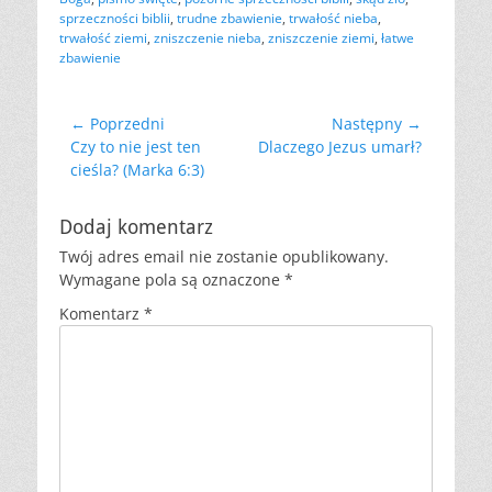
sprzeczności biblii
,
trudne zbawienie
,
trwałość nieba
,
trwałość ziemi
,
zniszczenie nieba
,
zniszczenie ziemi
,
łatwe
zbawienie
Nawigacja
← Poprzedni
Następny →
Poprzedni
Następny
Czy to nie jest ten
Dlaczego Jezus umarł?
wpisu
wpis:
wpis:
cieśla? (Marka 6:3)
Dodaj komentarz
Twój adres email nie zostanie opublikowany.
Wymagane pola są oznaczone
*
Komentarz
*