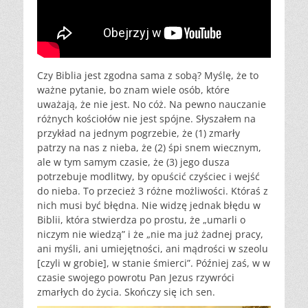
Czy Biblia jest zgodna sama z sobą? Myślę, że to
ważne pytanie, bo znam wiele osób, które
uważają, że nie jest. No cóż. Na pewno nauczanie
różnych kościołów nie jest spójne. Słyszałem na
przykład na jednym pogrzebie, że (1) zmarły
patrzy na nas z nieba, że (2) śpi snem wiecznym,
ale w tym samym czasie, że (3) jego dusza
potrzebuje modlitwy, by opuścić czyściec i wejść
do nieba. To przecież 3 różne możliwości. Któraś z
nich musi być błędna. Nie widzę jednak błędu w
Biblii, która stwierdza po prostu, że „umarli o
niczym nie wiedzą” i że „nie ma już żadnej pracy,
ani myśli, ani umiejętności, ani mądrości w szeolu
[czyli w grobie], w stanie śmierci”. Później zaś, w w
czasie swojego powrotu Pan Jezus rzywróci
zmarłych do życia. Skończy się ich sen.