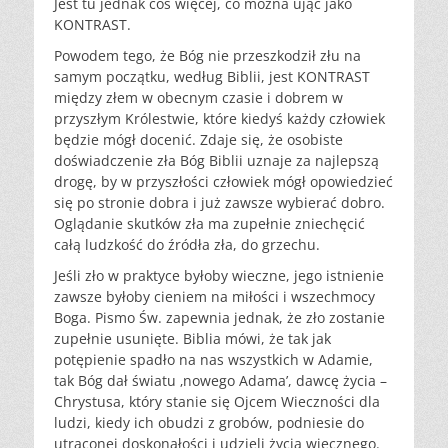
Jest tu jednak coś więcej, co można ująć jako
KONTRAST.
Powodem tego, że Bóg nie przeszkodził złu na
samym początku, według Biblii, jest KONTRAST
między złem w obecnym czasie i dobrem w
przyszłym Królestwie, które kiedyś każdy człowiek
będzie mógł docenić. Zdaje się, że osobiste
doświadczenie zła Bóg Biblii uznaje za najlepszą
drogę, by w przyszłości człowiek mógł opowiedzieć
się po stronie dobra i już zawsze wybierać dobro.
Oglądanie skutków zła ma zupełnie zniechęcić
całą ludzkość do źródła zła, do grzechu.
Jeśli zło w praktyce byłoby wieczne, jego istnienie
zawsze byłoby cieniem na miłości i wszechmocy
Boga. Pismo Św. zapewnia jednak, że zło zostanie
zupełnie usunięte. Biblia mówi, że tak jak
potępienie spadło na nas wszystkich w Adamie,
tak Bóg dał światu ‚nowego Adama’, dawcę życia –
Chrystusa, który stanie się Ojcem Wieczności dla
ludzi, kiedy ich obudzi z grobów, podniesie do
utraconej doskonałości i udzieli życia wiecznego.