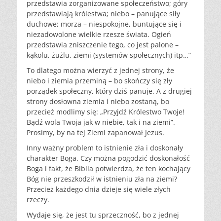
przedstawia zorganizowane społeczeństwo; góry
przedstawiają królestwa; niebo – panujące siły
duchowe; morza – niespokojne, buntujące się i
niezadowolone wielkie rzesze świata. Ogień
przedstawia zniszczenie tego, co jest palone –
kąkolu, żużlu, ziemi (systemów społecznych) itp…”
To dlatego można wierzyć z jednej strony, że
niebo i ziemia przeminą – bo skończy się zły
porządek społeczny, który dziś panuje. A z drugiej
strony dosłowna ziemia i niebo zostaną, bo
przecież modlimy się: „Przyjdź Królestwo Twoje!
Bądź wola Twoja jak w niebie, tak i na ziemi”.
Prosimy, by na tej Ziemi zapanował Jezus.
Inny ważny problem to istnienie zła i doskonały
charakter Boga. Czy można pogodzić doskonałość
Boga i fakt, że Biblia potwierdza, że ten kochający
Bóg nie przeszkodził w istnieniu zła na ziemi?
Przecież każdego dnia dzieje się wiele złych
rzeczy.
Wydaje się, że jest tu sprzeczność, bo z jednej