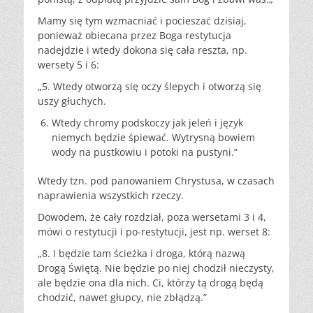
Mamy się tym wzmacniać i pocieszać dzisiaj,
ponieważ obiecana przez Boga restytucja
nadejdzie i wtedy dokona się cała reszta, np.
wersety 5 i 6:
„5. Wtedy otworzą się oczy ślepych i otworzą się
uszy głuchych.
Wtedy chromy podskoczy jak jeleń i język
niemych będzie śpiewać. Wytrysną bowiem
wody na pustkowiu i potoki na pustyni.”
Wtedy tzn. pod panowaniem Chrystusa, w czasach
naprawienia wszystkich rzeczy.
Dowodem, że cały rozdział, poza wersetami 3 i 4,
mówi o restytucji i po-restytucji, jest np. werset 8:
„8. I będzie tam ścieżka i droga, którą nazwą
Drogą Świętą. Nie będzie po niej chodził nieczysty,
ale będzie ona dla nich. Ci, którzy tą drogą będą
chodzić, nawet głupcy, nie zbłądzą.”