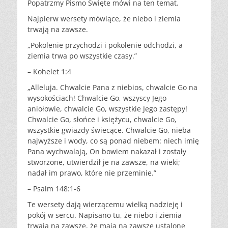
Popatrzmy Pismo Święte mówi na ten temat.
Najpierw wersety mówiące, że niebo i ziemia
trwają na zawsze.
„Pokolenie przychodzi i pokolenie odchodzi, a
ziemia trwa po wszystkie czasy.”
– Kohelet 1:4
„Alleluja. Chwalcie Pana z niebios, chwalcie Go na
wysokościach! Chwalcie Go, wszyscy Jego
aniołowie, chwalcie Go, wszystkie Jego zastępy!
Chwalcie Go, słońce i księżycu, chwalcie Go,
wszystkie gwiazdy świecące. Chwalcie Go, nieba
najwyższe i wody, co są ponad niebem: niech imię
Pana wychwalają, On bowiem nakazał i zostały
stworzone, utwierdził je na zawsze, na wieki;
nadał im prawo, które nie przeminie.”
– Psalm 148:1-6
Te wersety dają wierzącemu wielką nadzieję i
pokój w sercu. Napisano tu, że niebo i ziemia
trwają na zawsze, że mają na zawsze ustalone