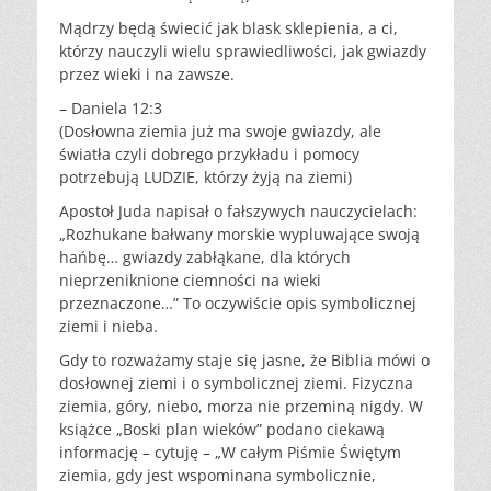
Mądrzy będą świecić jak blask sklepienia, a ci,
którzy nauczyli wielu sprawiedliwości, jak gwiazdy
przez wieki i na zawsze.
– Daniela 12:3
(Dosłowna ziemia już ma swoje gwiazdy, ale
światła czyli dobrego przykładu i pomocy
potrzebują LUDZIE, którzy żyją na ziemi)
Apostoł Juda napisał o fałszywych nauczycielach:
„Rozhukane bałwany morskie wypluwające swoją
hańbę… gwiazdy zabłąkane, dla których
nieprzeniknione ciemności na wieki
przeznaczone…” To oczywiście opis symbolicznej
ziemi i nieba.
Gdy to rozważamy staje się jasne, że Biblia mówi o
dosłownej ziemi i o symbolicznej ziemi. Fizyczna
ziemia, góry, niebo, morza nie przeminą nigdy. W
książce „Boski plan wieków” podano ciekawą
informację – cytuję – „W całym Piśmie Świętym
ziemia, gdy jest wspominana symbolicznie,