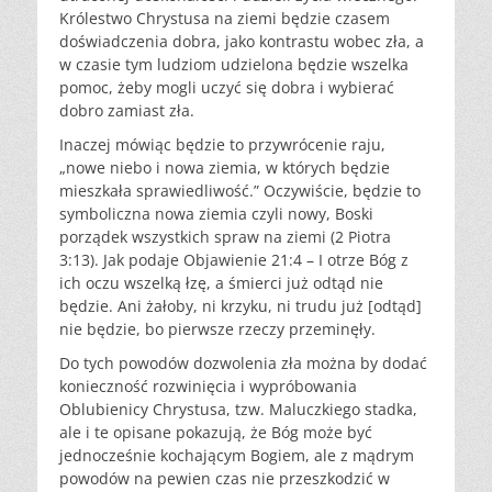
Królestwo Chrystusa na ziemi będzie czasem
doświadczenia dobra, jako kontrastu wobec zła, a
w czasie tym ludziom udzielona będzie wszelka
pomoc, żeby mogli uczyć się dobra i wybierać
dobro zamiast zła.
Inaczej mówiąc będzie to przywrócenie raju,
„nowe niebo i nowa ziemia, w których będzie
mieszkała sprawiedliwość.” Oczywiście, będzie to
symboliczna nowa ziemia czyli nowy, Boski
porządek wszystkich spraw na ziemi (2 Piotra
3:13). Jak podaje Objawienie 21:4 – I otrze Bóg z
ich oczu wszelką łzę, a śmierci już odtąd nie
będzie. Ani żałoby, ni krzyku, ni trudu już [odtąd]
nie będzie, bo pierwsze rzeczy przeminęły.
Do tych powodów dozwolenia zła można by dodać
konieczność rozwinięcia i wypróbowania
Oblubienicy Chrystusa, tzw. Maluczkiego stadka,
ale i te opisane pokazują, że Bóg może być
jednocześnie kochającym Bogiem, ale z mądrym
powodów na pewien czas nie przeszkodzić w