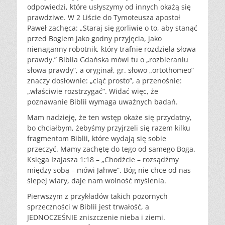
odpowiedzi, które usłyszymy od innych okażą się
prawdziwe. W 2 Liście do Tymoteusza apostoł
Paweł zachęca: „Staraj się gorliwie o to, aby stanąć
przed Bogiem jako godny przyjęcia, jako
nienaganny robotnik, który trafnie rozdziela słowa
prawdy.” Biblia Gdańska mówi tu o „rozbieraniu
słowa prawdy”, a oryginał, gr. słowo „ortothomeo”
znaczy dosłownie: „ciąć prosto”, a przenośnie:
„właściwie rozstrzygać”. Widać więc, że
poznawanie Biblii wymaga uważnych badań.
Mam nadzieję, że ten wstęp okaże się przydatny,
bo chciałbym, żebyśmy przyjrzeli się razem kilku
fragmentom Biblii, które wydają się sobie
przeczyć. Mamy zachętę do tego od samego Boga.
Księga Izajasza 1:18 – „Chodźcie – rozsądźmy
między sobą – mówi Jahwe”. Bóg nie chce od nas
ślepej wiary, daje nam wolność myślenia.
Pierwszym z przykładów takich pozornych
sprzeczności w Biblii jest trwałość, a
JEDNOCZEŚNIE zniszczenie nieba i ziemi.