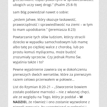
ubogich uczy swej drogi.” (Psalm 25:8-9)
sam Bóg powiedział nawet o sobie:
„jestem Jahwe, który okazuje łaskawość,
praworządność i sprawiedliwość na ziemi – w tym
to mam upodobanie.” (Jeremiasza 8:23)
Powtarzanie tych słów ludziom, którzy stracili
dziecko w wypadku samochodowym lub mamę
albo tatę po ciężkiej walce z chorobą, lub po
prostu komuś myślącemu, może budzić
zrozumiały sprzeciw. Czy jednak Pismo Św.
wyjaśnia także i to?
Pewne wyjaśnienie zawiera się w dokończeniu
pierwszych dwóch wersetów, które za pierwszym
razem celowo przerwałem w połowie…
List do Rzymian 8:20-21 – „Stworzenie bowiem
zostało poddane marności – nie z własnej chęci,
ale ze względu na Tego, który je poddał –
W
NADZIEI,
że również i ono zostanie wyzwolone z
niewoli zepsucia, by uczestniczyć w wolności i