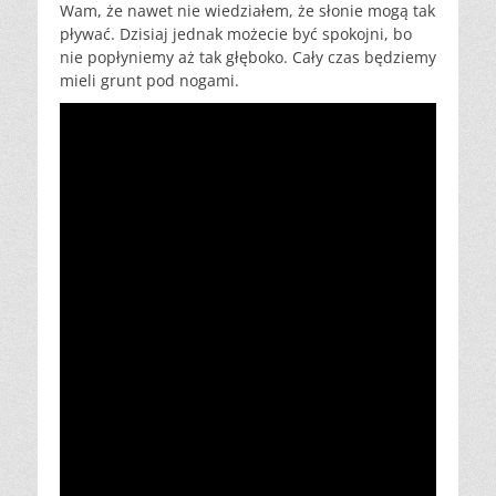
Wam, że nawet nie wiedziałem, że słonie mogą tak
pływać. Dzisiaj jednak możecie być spokojni, bo
nie popłyniemy aż tak głęboko. Cały czas będziemy
mieli grunt pod nogami.