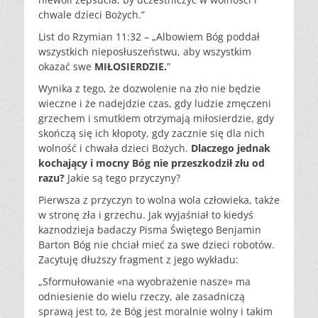
chwale dzieci Bożych.”
List do Rzymian 11:32 – „Albowiem Bóg poddał
wszystkich nieposłuszeństwu, aby wszystkim
okazać swe
MIŁOSIERDZIE.
”
Wynika z tego, że dozwolenie na zło nie będzie
wieczne i że nadejdzie czas, gdy ludzie zmęczeni
grzechem i smutkiem otrzymają miłosierdzie, gdy
skończą się ich kłopoty, gdy zacznie się dla nich
wolność i chwała dzieci Bożych.
Dlaczego jednak
kochający i mocny Bóg nie przeszkodził złu od
razu?
Jakie są tego przyczyny?
Pierwsza z przyczyn to wolna wola człowieka, także
w stronę zła i grzechu. Jak wyjaśniał to kiedyś
kaznodzieja badaczy Pisma Świętego Benjamin
Barton Bóg nie chciał mieć za swe dzieci robotów.
Zacytuję dłuższy fragment z jego wykładu:
„Sformułowanie «na wyobrażenie nasze» ma
odniesienie do wielu rzeczy, ale zasadniczą
sprawą jest to, że Bóg jest moralnie wolny i takim