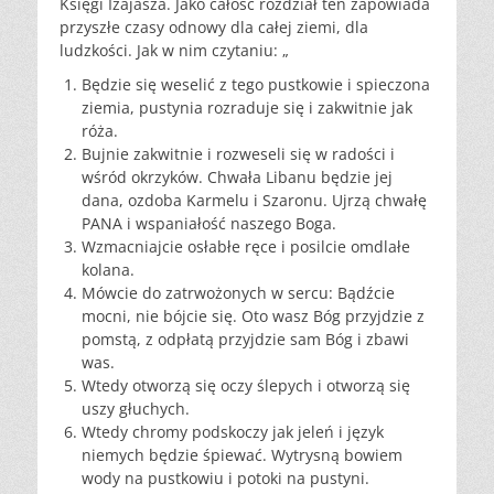
Księgi Izajasza. Jako całość rozdział ten zapowiada
przyszłe czasy odnowy dla całej ziemi, dla
ludzkości. Jak w nim czytaniu: „
Będzie się weselić z tego pustkowie i spieczona
ziemia, pustynia rozraduje się i zakwitnie jak
róża.
Bujnie zakwitnie i rozweseli się w radości i
wśród okrzyków. Chwała Libanu będzie jej
dana, ozdoba Karmelu i Szaronu. Ujrzą chwałę
PANA i wspaniałość naszego Boga.
Wzmacniajcie osłabłe ręce i posilcie omdlałe
kolana.
Mówcie do zatrwożonych w sercu: Bądźcie
mocni, nie bójcie się. Oto wasz Bóg przyjdzie z
pomstą, z odpłatą przyjdzie sam Bóg i zbawi
was.
Wtedy otworzą się oczy ślepych i otworzą się
uszy głuchych.
Wtedy chromy podskoczy jak jeleń i język
niemych będzie śpiewać. Wytrysną bowiem
wody na pustkowiu i potoki na pustyni.