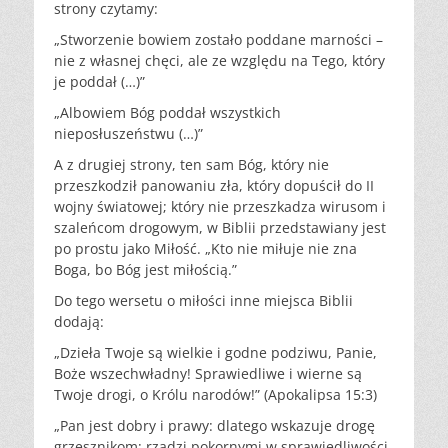
strony czytamy:
„Stworzenie bowiem zostało poddane marności –
nie z własnej chęci, ale ze względu na Tego, który
je poddał (…)”
„Albowiem Bóg poddał wszystkich
nieposłuszeństwu (…)”
A z drugiej strony, ten sam Bóg, który nie
przeszkodził panowaniu zła, który dopuścił do II
wojny światowej; który nie przeszkadza wirusom i
szaleńcom drogowym, w Biblii przedstawiany jest
po prostu jako Miłość. „Kto nie miłuje nie zna
Boga, bo Bóg jest miłością.”
Do tego wersetu o miłości inne miejsca Biblii
dodają:
„Dzieła Twoje są wielkie i godne podziwu, Panie,
Boże wszechwładny! Sprawiedliwe i wierne są
Twoje drogi, o Królu narodów!” (Apokalipsa 15:3)
„Pan jest dobry i prawy: dlatego wskazuje drogę
grzesznikom; rządzi pokornymi w sprawiedliwości,